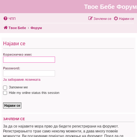
Твое Бебе Форум
ЧПП
Зачлени се
Најави се
Твое Бебе
Форум
Најави се
Корисничко име:
Password:
Ја заборавив лозинката
Запомни ме
Hide my online status this session
ЗАЧЛЕНИ СЕ
За да се најавите мора прво да бидете регистрирани на форумот.
Регистрирањето трае само неколку моменти, а дава многу повеќе
можности. Ви посакуваме пријатно дружење на форумот. Пред да се