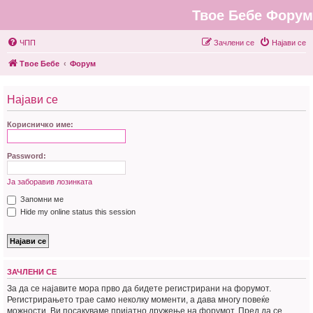
Твое Бебе Форум
ЧПП
Зачлени се
Најави се
Твое Бебе
Форум
Најави се
Корисничко име:
Password:
Ја заборавив лозинката
Запомни ме
Hide my online status this session
ЗАЧЛЕНИ СЕ
За да се најавите мора прво да бидете регистрирани на форумот.
Регистрирањето трае само неколку моменти, а дава многу повеќе
можности. Ви посакуваме пријатно дружење на форумот. Пред да се