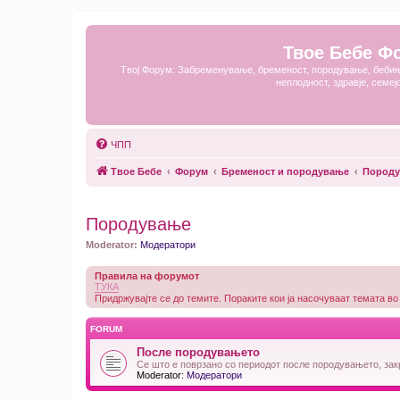
Твое Бебе Ф
Твој Форум: Забременување, бременост, породување, бебињ
неплодност, здравје, семеј
ЧПП
Твое Бебе
Форум
Бременост и породување
Пород
Породување
Moderator:
Модератори
Правила на форумот
ТУКА
Придржувајте се до темите. Пораките кои ја насочуваат темата во
FORUM
После породувањето
Се што е поврзано со периодот после породувањето, зак
Moderator:
Модератори