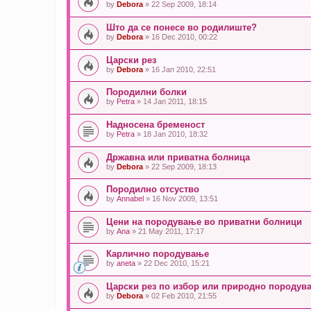
by
Debora
» 22 Sep 2009, 18:14
Што да се понесе во родилиште?
by
Debora
» 16 Dec 2010, 00:22
Царски рез
by
Debora
» 16 Jan 2010, 22:51
Породилни болки
by
Petra
» 14 Jan 2011, 18:15
Надносена бременост
by
Petra
» 18 Jan 2010, 18:32
Државна или приватна болница
by
Debora
» 22 Sep 2009, 18:13
Породилно отсуство
by
Annabel
» 16 Nov 2009, 13:51
Цени на породување во приватни болници
by
Ana
» 21 May 2011, 17:17
Карлично породување
by
aneta
» 22 Dec 2010, 15:21
Царски рез по избор или природно породув
by
Debora
» 02 Feb 2010, 21:55