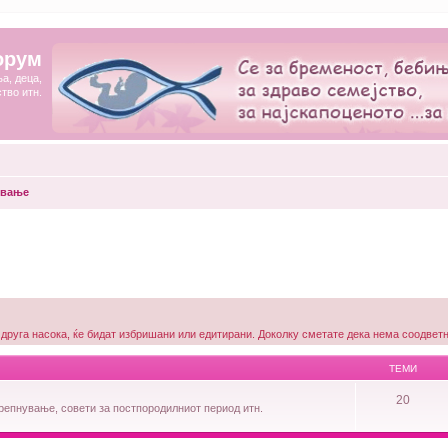
орум
а, деца,
ство итн.
ување
 друга насока, ќе бидат избришани или едитирани. Доколку сметате дека нема соодветна
ТЕМИ
20
репнување, совети за постпородилниот период итн.