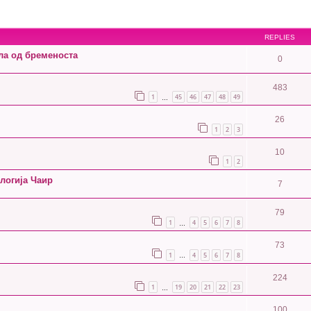
REPLIES
ла од бременоста
0
483
1
45
46
47
48
49
…
26
1
2
3
10
1
2
логија Чаир
7
79
1
4
5
6
7
8
…
73
1
4
5
6
7
8
…
224
1
19
20
21
22
23
…
100