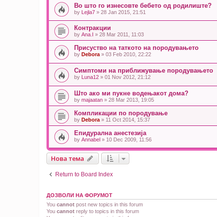
Во што го изнесовте бебето од родилиште?
by
Lejla7
» 28 Jan 2015, 21:51
Контракции
by
Ana.I
» 28 Mar 2011, 11:03
Присуство на таткото на породувањето
by
Debora
» 03 Feb 2010, 22:22
Симптоми на приближување породувањето
by
Luna12
» 01 Nov 2012, 21:12
Што ако ми пукне водењакот дома?
by
majaatan
» 28 Mar 2013, 19:05
Компликации по породување
by
Debora
» 11 Oct 2014, 15:37
Епидурална анестезија
by
Annabel
» 10 Dec 2009, 11:56
Нова тема
Return to Board Index
ДОЗВОЛИ НА ФОРУМОТ
You
cannot
post new topics in this forum
You
cannot
reply to topics in this forum