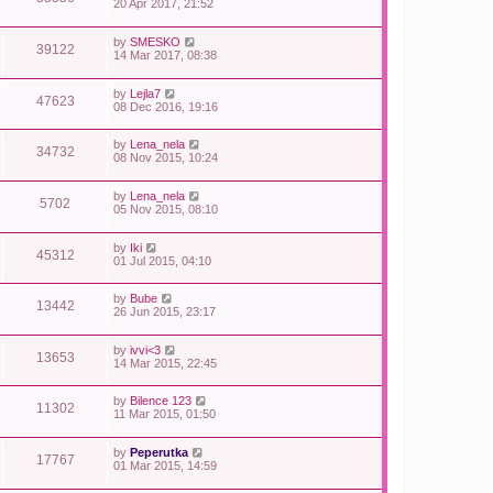
20 Apr 2017, 21:52
by
SMESKO
39122
14 Mar 2017, 08:38
by
Lejla7
47623
08 Dec 2016, 19:16
by
Lena_nela
34732
08 Nov 2015, 10:24
by
Lena_nela
5702
05 Nov 2015, 08:10
by
Iki
45312
01 Jul 2015, 04:10
by
Bube
13442
26 Jun 2015, 23:17
by
ivvi<3
13653
14 Mar 2015, 22:45
by
Bilence 123
11302
11 Mar 2015, 01:50
by
Peperutka
17767
01 Mar 2015, 14:59