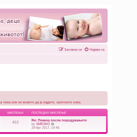
Зачлени се
Најави се
 тема или не можете да ја најдете, започнете нова.
МИСЛЕЊА
ПОСЛЕДНО МИСЛЕЊЕ
Re: Помош после породувањето
453
V
by
SMESKO
i
29 Apr 2017, 14:46
e
w