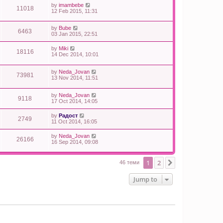
by
imambebe
11018
12 Feb 2015, 11:31
by
Bube
6463
03 Jan 2015, 22:51
by
Miki
18116
14 Dec 2014, 10:01
by
Neda_Jovan
73981
13 Nov 2014, 11:51
by
Neda_Jovan
9118
17 Oct 2014, 14:05
by
Радост
2749
11 Oct 2014, 16:05
by
Neda_Jovan
26166
16 Sep 2014, 09:08
1
2
Next
46 теми
Jump to