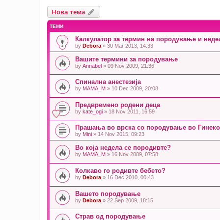
Нова тема
ТЕМИ
Калкулатор за термин на породување и неде
by
Debora
» 30 Mar 2013, 14:33
Вашите термини за породување
by
Annabel
» 09 Nov 2009, 21:36
Спинална анестезија
by
MAMA_M
» 10 Dec 2009, 20:08
Предвремено родени деца
by
kate_ogi
» 18 Nov 2011, 16:59
Прашања во врска со породување во Гинеко
by
Mini
» 14 Nov 2015, 09:23
Во која недела се породивте?
by
MAMA_M
» 16 Nov 2009, 07:58
Колкаво го родивте бебето?
by
Debora
» 16 Dec 2010, 00:43
Вашето породување
by
Debora
» 22 Sep 2009, 18:15
Страв од породување