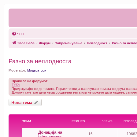
ЧПП
Твое Бебе
Форум
Забременување
Неплодност
Разно за непл
Разно за неплодноста
Moderator:
Модератори
Правила на форумот
ТУКА
Придржувајте се до темите. Пораките кои ја насочуваат темата во друга насока
Доколку сметате дека нема соодветна тема или не можете да ја најдете, започн
Нова тема
ТЕМИ
REPLIES
VIEWS
ПОСЛЕД
Донација на
16
1968
јајце клетка