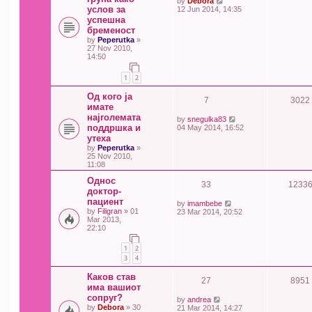
by
Debora
услов за
12 Jun 2014, 14:35
успешна
бременост
by
Peperutka
»
27 Nov 2010,
14:50
1
2
Од кого ја
7
3022
имате
најголемата
by
snegulka83
поддршка и
04 May 2014, 16:52
утеха
by
Peperutka
»
25 Nov 2010,
11:08
Однос
33
1233
доктор-
пациент
by
imambebe
by
Filigran
» 01
23 Mar 2014, 20:52
Mar 2013,
22:10
1
2
3
4
Каков став
27
8951
има вашиот
сопруг?
by
andrea
by
Debora
» 30
21 Mar 2014, 14:27