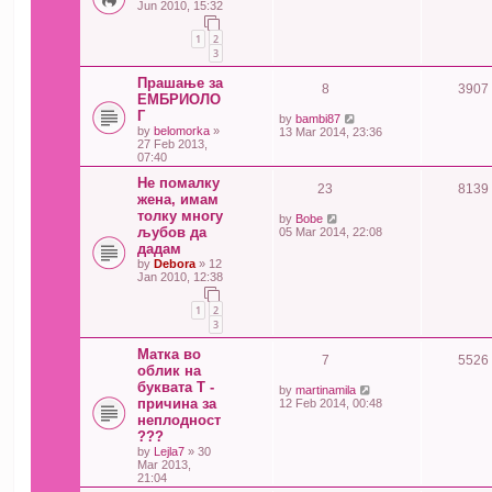
Jun 2010, 15:32
1
2
3
Прашање за
8
3907
ЕМБРИОЛО
Г
by
bambi87
by
belomorka
»
13 Mar 2014, 23:36
27 Feb 2013,
07:40
Не помалку
23
8139
жена, имам
толку многу
by
Bobe
љубов да
05 Mar 2014, 22:08
дадам
by
Debora
» 12
Jan 2010, 12:38
1
2
3
Матка во
7
5526
облик на
буквата Т -
by
martinamila
причина за
12 Feb 2014, 00:48
неплодност
???
by
Lejla7
» 30
Mar 2013,
21:04