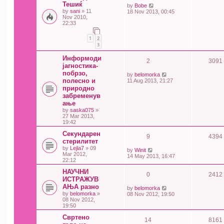
Тешиќ
by
Bobe
by
sani
» 11
18 Nov 2013, 00:45
Nov 2010,
22:33
1
2
3
Информоди
2
3091
јагностика-
побрзо,
by
belomorka
полесно и
11 Aug 2013, 21:27
природно
забременув
ање
by
saska075
»
27 Mar 2013,
19:42
Секундарен
9
4394
стерилитет
by
Lejla7
» 09
by
Winit
Mar 2012,
14 May 2013, 16:47
22:12
НАУЧНИ
0
2412
ИСТРАЖУВ
АЊА разно
by
belomorka
by
belomorka
»
08 Nov 2012, 19:50
08 Nov 2012,
19:50
Свртено
14
8161