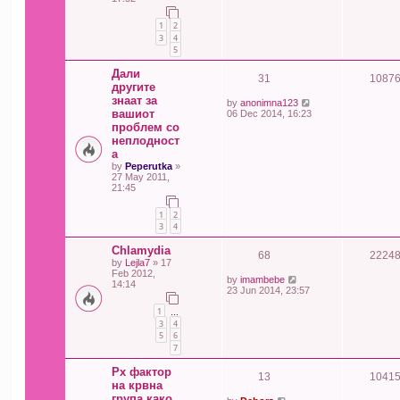
1
2
3
4
5
Дали
31
1087
другите
знаат за
by
anonimna123
вашиот
06 Dec 2014, 16:23
проблем со
неплодност
а
by
Peperutka
»
27 May 2011,
21:45
1
2
3
4
Chlamydia
68
2224
by
Lejla7
» 17
Feb 2012,
by
imambebe
14:14
23 Jun 2014, 23:57
1
…
3
4
5
6
7
Рх фактор
13
1041
на крвна
група како