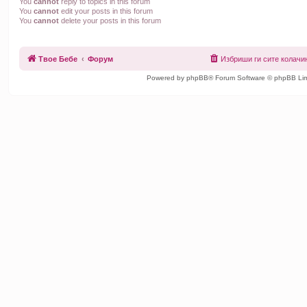
You
cannot
reply to topics in this forum
You
cannot
edit your posts in this forum
You
cannot
delete your posts in this forum
Твое Бебе
Форум
Избриши ги сите колач
Powered by phpBB® Forum Software © phpBB Lim