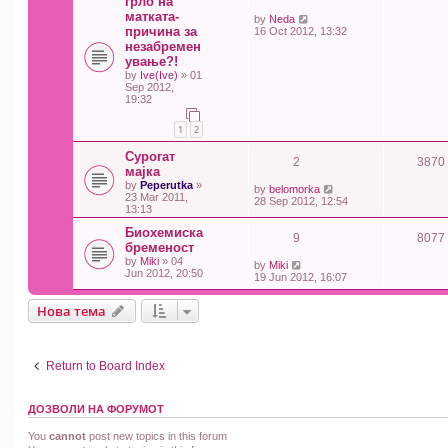
грло на
матката-
by
Neda
причина за
16 Oct 2012, 13:32
незабремен
ување?!
by
Ive(Ive)
» 01
Sep 2012,
19:32
1
2
Сурогат
2
3870
мајка
by
Peperutka
»
by
belomorka
23 Mar 2011,
28 Sep 2012, 12:54
13:13
Биохемиска
9
8077
бременост
by
Miki
» 04
by
Miki
Jun 2012, 20:50
19 Jun 2012, 16:07
Нова тема
Return to Board Index
ДОЗВОЛИ НА ФОРУМОТ
You
cannot
post new topics in this forum