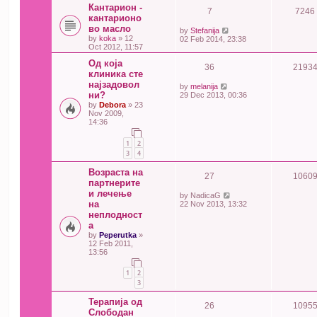
Кантарион -
7
7246
кантарионо
во масло
by
Stefanija
by
koka
» 12
02 Feb 2014, 23:38
Oct 2012, 11:57
Од која
36
2193
клиника сте
најзадовол
by
melanija
ни?
29 Dec 2013, 00:36
by
Debora
» 23
Nov 2009,
14:36
1
2
3
4
Возраста на
27
1060
партнерите
и лечење
by
NadicaG
на
22 Nov 2013, 13:32
неплодност
а
by
Peperutka
»
12 Feb 2011,
13:56
1
2
3
Терапија од
26
1095
Слободан