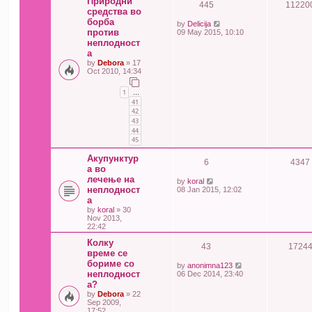
Природни
445
11220
средства во
борба
by
Delicija
против
09 May 2015, 10:10
неплодност
а
by
Debora
» 17
Oct 2010, 14:34
1
…
41
42
43
44
45
Акупунктур
6
4347
а во
лечење на
by
koral
неплодност
08 Jan 2015, 12:02
а
by
koral
» 30
Nov 2013,
22:42
Колку
43
1724
време се
бориме со
by
anonimna123
неплодност
06 Dec 2014, 23:40
а?
by
Debora
» 22
Sep 2009,
17:52