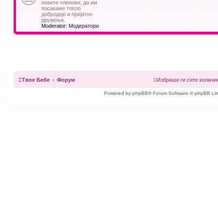
новите членови, да им
посакаме топло
добродоје и пријатно
дружење.
Moderator:
Модератори
Твое Бебе
Форум
Избриши ги сите колач
Powered by phpBB® Forum Software © phpBB Lim