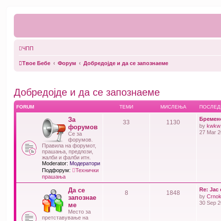
ЧПП
Твое Бебе
Форум
Добредојде и да се запознаеме
Добредојде и да се запознаеме
FORUM
ТЕМИ
МИСЛЕЊА
ПОСЛЕД
За
Бремено
33
1130
by
kwkw
форумов
27 Mar 2
Се за
форумов.
Правила на форумот,
прашања, предлози,
жалби и фалби итн.
Moderator:
Модератори
Подфорум:
Технички
прашања
Да се
Re: Јас 
8
1848
by
Crno
запознае
30 Sep 2
ме
Место за
претставување на