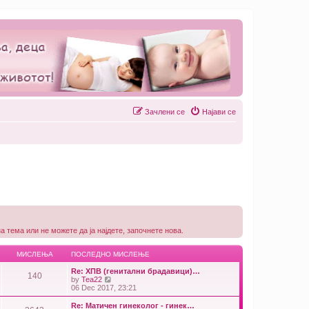
Зачлени се
Најави се
 тема или не можете да ја најдете, започнете нова.
МИСЛЕЊА
ПОСЛЕДНО МИСЛЕЊЕ
Re: ХПВ (генитални брадавици)…
140
V
by
Теа22
i
06 Dec 2017, 23:21
e
w
Re: Матичен гинеколог - гинек…