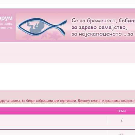
орум
а, деца,
ство итн.
 друга насока, ќе бидат избришани или едитирани. Доколку сметате дека нема соодветна
ТЕМИ
7