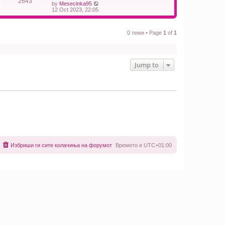
2643
t
V
by
Mesecinka95
h
i
12 Oct 2023, 22:05
e
e
l
w
a
t
t
0 теми • Page
1
of
1
h
e
e
s
l
t
a
p
t
o
e
Jump to
s
s
t
t
p
o
s
t
Избриши ги сите колачиња на форумот
Времето е
UTC+01:00