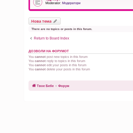
Moderator:
Модератори
Нова тема
There are no topics or posts in this forum.
Return to Board Index
ДОЗВОЛИ НА ФОРУМОТ
You
cannot
post new topics in this forum
You
cannot
reply to topics in this forum
You
cannot
edit your posts in this forum
You
cannot
delete your posts in this forum
Твое Бебе
Форум