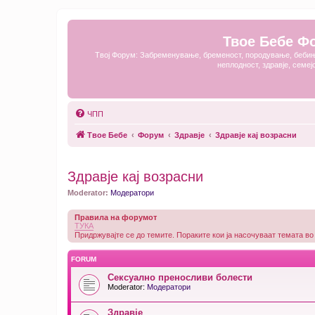
Твое Бебе Ф
Твој Форум: Забременување, бременост, породување, бебињ
неплодност, здравје, семеј
ЧПП
Твое Бебе
Форум
Здравје
Здравје кај возрасни
Здравје кај возрасни
Moderator:
Модератори
Правила на форумот
ТУКА
Придржувајте се до темите. Пораките кои ја насочуваат темата во
FORUM
Сексуално преносливи болести
Moderator:
Модератори
Здравје