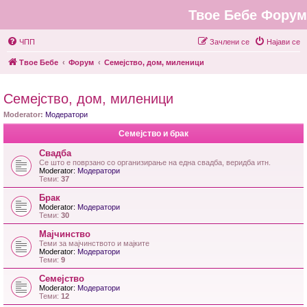
Твое Бебе Форум
ЧПП
Зачлени се
Најави се
Твое Бебе
Форум
Семејство, дом, миленици
Семејство, дом, миленици
Moderator:
Модератори
Семејство и брак
Свадба
Се што е поврзано со организирање на една свадба, веридба итн.
Moderator:
Модератори
Теми:
37
Брак
Moderator:
Модератори
Теми:
30
Мајчинство
Теми за мајчинството и мајките
Moderator:
Модератори
Теми:
9
Семејство
Moderator:
Модератори
Теми:
12