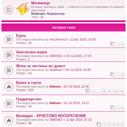
Миленици
Кучиња, мачиња, риби..., совети и се што е поврзано со нашите
миленици.
Moderator:
Модератори
Теми:
31
Активни теми
Кујна
Последно мислење by
NecaPereca
«
11 Apr 2023, 10:42
Replies:
12
1
2
Анксиозни мајки
Последно мислење by
SMESKO
«
02 Jul 2020, 17:04
Replies:
1
Жена за чистење во домот
Последно мислење by
AnaAna2
«
06 Jul 2019, 14:08
Replies:
12
1
2
Блага и торти
Последно мислење by
Debora
«
04 Jul 2018, 11:49
Replies:
123
1
10
11
12
13
…
Градинарство
Последно мислење by
Debora
«
02 Jul 2018, 14:21
Replies:
19
1
2
Велигден - ХРИСТОВО ВОСКРЕСЕНИЕ
Последно мислење by
SMESKO
«
11 Apr 2018, 07:32
Replies:
42
1
2
3
4
5