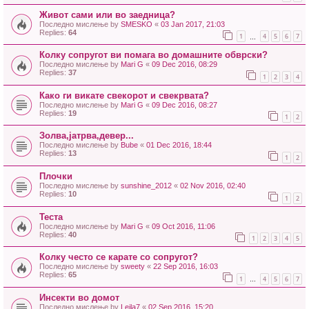
Живот сами или во заедница?
Последно мислење by
SMESKO
«
03 Jan 2017, 21:03
Replies:
64
1
4
5
6
7
…
Колку сопругот ви помага во домашните обврски?
Последно мислење by
Mari G
«
09 Dec 2016, 08:29
Replies:
37
1
2
3
4
Како ги викате свекорот и свекрвата?
Последно мислење by
Mari G
«
09 Dec 2016, 08:27
Replies:
19
1
2
Золва,јатрва,девер...
Последно мислење by
Bube
«
01 Dec 2016, 18:44
Replies:
13
1
2
Плочки
Последно мислење by
sunshine_2012
«
02 Nov 2016, 02:40
Replies:
10
1
2
Теста
Последно мислење by
Mari G
«
09 Oct 2016, 11:06
Replies:
40
1
2
3
4
5
Колку често се карате со сопругот?
Последно мислење by
sweety
«
22 Sep 2016, 16:03
Replies:
65
1
4
5
6
7
…
Инсекти во домот
Последно мислење by
Lejla7
«
02 Sep 2016, 15:20