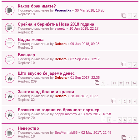
Каков брак имате?
Последно мислење by
Peperutka
«
30 Mar 2018, 16:20
Replies:
18
1
2
Среќна и бериќетна Нова 2018 година
Последно мислење by
sweety
«
10 Jan 2018, 22:17
Replies:
2
Водна желка
Последно мислење by
Debora
«
09 Jan 2018, 09:23
Replies:
3
Блендер
Последно мислење by
Debora
«
02 Sep 2017, 12:17
Replies:
10
1
2
Што вкусно ќе јадеме денес
Последно мислење by
Debora
«
01 Sep 2017, 22:35
Replies:
239
1
21
22
23
24
…
Заштита од болви и крлежи
Последно мислење by
Debora
«
28 Jul 2017, 10:32
Replies:
32
1
2
3
4
Разлика во години со брачниот партнер
Последно мислење by
happy mommy
«
13 May 2017, 18:58
Replies:
70
1
5
6
7
8
…
Неверство
Последно мислење by
SeaMermaid85
«
02 May 2017, 22:48
Replies:
18
1
2