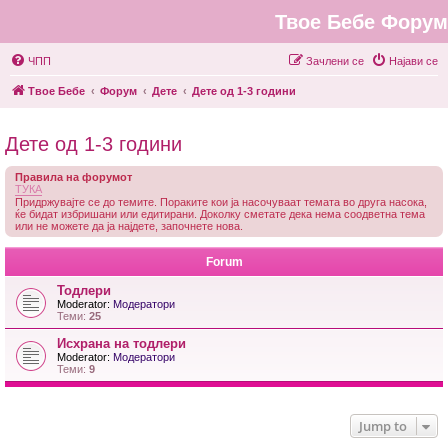
Твое Бебе Форум
ЧПП
Зачлени се
Најави се
Твое Бебе
Форум
Дете
Дете од 1-3 години
Дете од 1-3 години
Правила на форумот
ТУКА
Придржувајте се до темите. Пораките кои ја насочуваат темата во друга насока,
ќе бидат избришани или едитирани. Доколку сметате дека нема соодветна тема
или не можете да ја најдете, започнете нова.
Forum
Тодлери
Moderator:
Модератори
Теми:
25
Исхрана на тодлери
Moderator:
Модератори
Теми:
9
Jump to