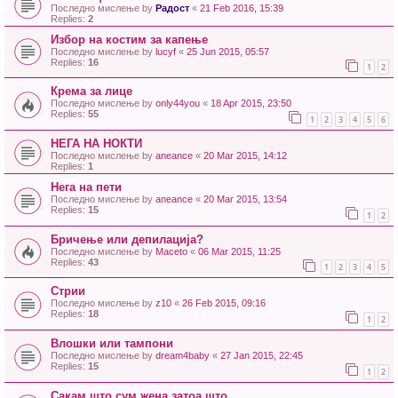
Последно мислење by
Радост
«
21 Feb 2016, 15:39
Replies:
2
Избор на костим за капење
Последно мислење by
lucyf
«
25 Jun 2015, 05:57
Replies:
16
1
2
Крема за лице
Последно мислење by
only44you
«
18 Apr 2015, 23:50
Replies:
55
1
2
3
4
5
6
НЕГА НА НОКТИ
Последно мислење by
aneance
«
20 Mar 2015, 14:12
Replies:
1
Нега на пети
Последно мислење by
aneance
«
20 Mar 2015, 13:54
Replies:
15
1
2
Бричење или депилација?
Последно мислење by
Maceto
«
06 Mar 2015, 11:25
Replies:
43
1
2
3
4
5
Стрии
Последно мислење by
z10
«
26 Feb 2015, 09:16
Replies:
18
1
2
Влошки или тампони
Последно мислење by
dream4baby
«
27 Jan 2015, 22:45
Replies:
15
1
2
Сакам што сум жена затоа што...