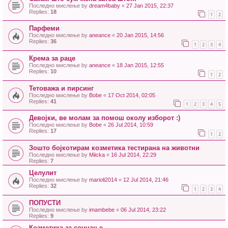
Последно мислење by
dream4baby
«
27 Jan 2015, 22:37
Replies:
18
1
2
Парфеми
Последно мислење by
aneance
«
20 Jan 2015, 14:56
Replies:
36
1
2
3
4
Крема за раце
Последно мислење by
aneance
«
18 Jan 2015, 12:55
Replies:
10
1
2
Тетоважа и пирсинг
Последно мислење by
Bobe
«
17 Oct 2014, 02:05
Replies:
41
1
2
3
4
5
Девојки, ве молам за помош околу изборот :)
Последно мислење by
Bobe
«
26 Jul 2014, 10:59
Replies:
17
1
2
Зошто бојкотирам козметика тестирана на животни
Последно мислење by
Miicka
«
16 Jul 2014, 22:29
Replies:
7
Целулит
Последно мислење by
marioli2014
«
12 Jul 2014, 21:46
Replies:
32
1
2
3
4
ПОПУСТИ
Последно мислење by
imambebe
«
06 Jul 2014, 23:22
Replies:
9
Козметика за сончање