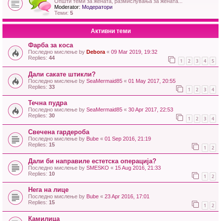
Општи теми за жената, размислувања за жената...
Moderator:
Модератори
Теми:
5
Активни теми
Фарба за коса
Последно мислење by
Debora
«
09 Mar 2019, 19:32
Replies:
44
1
2
3
4
5
Дали сакате штикли?
Последно мислење by
SeaMermaid85
«
01 May 2017, 20:55
Replies:
33
1
2
3
4
Течна пудра
Последно мислење by
SeaMermaid85
«
30 Apr 2017, 22:53
Replies:
30
1
2
3
4
Свечена гардероба
Последно мислење by
Bube
«
01 Sep 2016, 21:19
Replies:
15
1
2
Дали би направиле естетска операција?
Последно мислење by
SMESKO
«
15 Aug 2016, 21:33
Replies:
10
1
2
Нега на лице
Последно мислење by
Bube
«
23 Apr 2016, 17:01
Replies:
15
1
2
Камилица