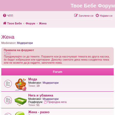
Твое Бебе Форум
ЧПП
Зачлени се
Најави се
Твое Бебе
Форум
Жена
Жена
Moderator:
Модератори
Правила на форумот
ТУКА
Придржувајте се до темите. Пораките кои ја насочуваат темата во друга насока,
ќе бидат избришани или едитирани. Доколку сметате дека нема соодветна тема
или не можете да ја најдете, започнете нова.
Forum
Мода
Moderator:
Модератори
Теми:
19
Нега и убавина
Moderator:
Модератори
Подфорум:
Природна нега
Теми:
51
Жена - разно