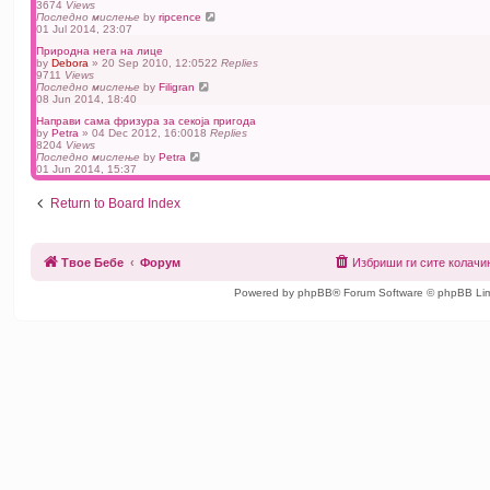
3674
Views
Последно мислење
by
ripcence
01 Jul 2014, 23:07
Природна нега на лице
by
Debora
» 20 Sep 2010, 12:05
22
Replies
9711
Views
Последно мислење
by
Filigran
08 Jun 2014, 18:40
Направи сама фризура за секоја пригода
by
Petra
» 04 Dec 2012, 16:00
18
Replies
8204
Views
Последно мислење
by
Petra
01 Jun 2014, 15:37
Return to Board Index
Твое Бебе
Форум
Избриши ги сите колач
Powered by phpBB® Forum Software © phpBB Lim