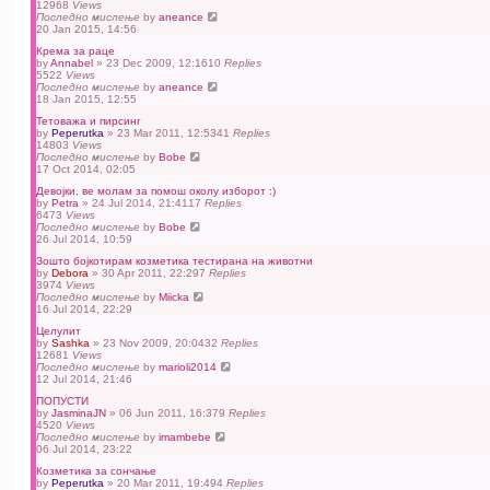
12968
Views
Последно мислење
by
aneance
20 Jan 2015, 14:56
Крема за раце
by
Annabel
» 23 Dec 2009, 12:16
10
Replies
5522
Views
Последно мислење
by
aneance
18 Jan 2015, 12:55
Тетоважа и пирсинг
by
Peperutka
» 23 Mar 2011, 12:53
41
Replies
14803
Views
Последно мислење
by
Bobe
17 Oct 2014, 02:05
Девојки, ве молам за помош околу изборот :)
by
Petra
» 24 Jul 2014, 21:41
17
Replies
6473
Views
Последно мислење
by
Bobe
26 Jul 2014, 10:59
Зошто бојкотирам козметика тестирана на животни
by
Debora
» 30 Apr 2011, 22:29
7
Replies
3974
Views
Последно мислење
by
Miicka
16 Jul 2014, 22:29
Целулит
by
Sashka
» 23 Nov 2009, 20:04
32
Replies
12681
Views
Последно мислење
by
marioli2014
12 Jul 2014, 21:46
ПОПУСТИ
by
JasminaJN
» 06 Jun 2011, 16:37
9
Replies
4520
Views
Последно мислење
by
imambebe
06 Jul 2014, 23:22
Козметика за сончање
by
Peperutka
» 20 Mar 2011, 19:49
4
Replies