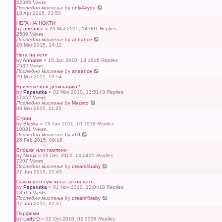
22385
Views
Последно мислење
by
only44you
18 Apr 2015, 23:50
НЕГА НА НОКТИ
by
aneance
» 20 Mar 2015, 14:09
1
Replies
2589
Views
Последно мислење
by
aneance
20 Mar 2015, 14:12
Нега на пети
by
Annabel
» 15 Jan 2010, 13:18
15
Replies
7582
Views
Последно мислење
by
aneance
20 Mar 2015, 13:54
Бричење или депилација?
by
Peperutka
» 02 Nov 2010, 13:51
43
Replies
17452
Views
Последно мислење
by
Maceto
06 Mar 2015, 11:25
Стрии
by
Blaska
» 19 Jan 2011, 10:19
18
Replies
10021
Views
Последно мислење
by
z10
26 Feb 2015, 09:16
Влошки или тампони
by
Nadja
» 16 Dec 2012, 14:24
15
Replies
7207
Views
Последно мислење
by
dream4baby
27 Jan 2015, 22:45
Сакам што сум жена затоа што...
by
Peperutka
» 01 Nov 2010, 12:04
18
Replies
13515
Views
Последно мислење
by
dream4baby
27 Jan 2015, 22:37
Парфеми
by
Lady D
» 02 Oct 2010, 02:33
36
Replies