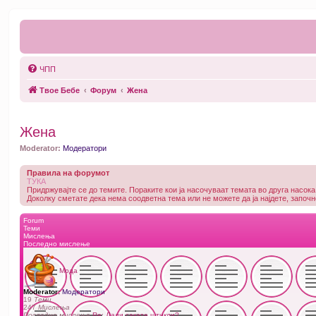
ЧПП
Твое Бебе
Форум
Жена
Жена
Moderator:
Модератори
Правила на форумот
ТУКА
Придржувајте се до темите. Пораките кои ја насочуваат темата во друга насока
Доколку сметате дека нема соодветна тема или не можете да ја најдете, започн
Forum
Теми
Мислења
Последно мислење
Мода
Moderator:
Модератори
19
Теми
247
Мислења
Последно мислење
Re: Дали сакате штикли?