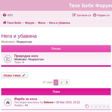
Твое Бебе Форум
ЧПП
Зачлени се
Најави се
Твое Бебе
Форум
Жена
Нега и убавина
Нега и убавина
Moderator:
Модератори
Forum
Природна нега
Moderator:
Модератори
Теми:
4
Нова тема
1
2
Next
47 теми
Теми
Фарба за коса
Последно мислење by
Debora
«
09 Mar 2019, 19:32
Replies:
44
1
2
3
4
5