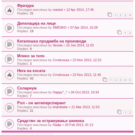
Фризура
Последно мислење by
maried
«
12 Apr 2014, 17:45
Replies:
31
1
2
3
4
Депилација на лице
Последно мислење by
SMESKO
«
07 Apr 2014, 10:28
Replies:
19
1
2
Каталошка продажба на производи
Последно мислење by
Vesela
«
10 Jan 2014, 11:03
Replies:
9
Млеко за тело
Последно мислење by
Crnokosaa
«
23 Nov 2013, 12:23
Replies:
3
Нега на косата
Последно мислење by
Crnokosaa
«
23 Nov 2013, 11:40
Replies:
42
1
2
3
4
5
Солариум
Последно мислење by
Happy^_^
«
04 Oct 2013, 19:34
Replies:
7
Рол - он антиперспирант
Последно мислење by
imambebe
«
21 Mar 2013, 11:53
Replies:
11
1
2
Средство за остранување шминка
Последно мислење by
Nadja
«
20 Feb 2013, 01:13
Replies:
4