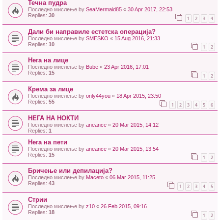
Течна пудра
Последно мислење by
SeaMermaid85
«
30 Apr 2017, 22:53
Replies:
30
1
2
3
4
Дали би направиле естетска операција?
Последно мислење by
SMESKO
«
15 Aug 2016, 21:33
Replies:
10
1
2
Нега на лице
Последно мислење by
Bube
«
23 Apr 2016, 17:01
Replies:
15
1
2
Крема за лице
Последно мислење by
only44you
«
18 Apr 2015, 23:50
Replies:
55
1
2
3
4
5
6
НЕГА НА НОКТИ
Последно мислење by
aneance
«
20 Mar 2015, 14:12
Replies:
1
Нега на пети
Последно мислење by
aneance
«
20 Mar 2015, 13:54
Replies:
15
1
2
Бричење или депилација?
Последно мислење by
Maceto
«
06 Mar 2015, 11:25
Replies:
43
1
2
3
4
5
Стрии
Последно мислење by
z10
«
26 Feb 2015, 09:16
Replies:
18
1
2