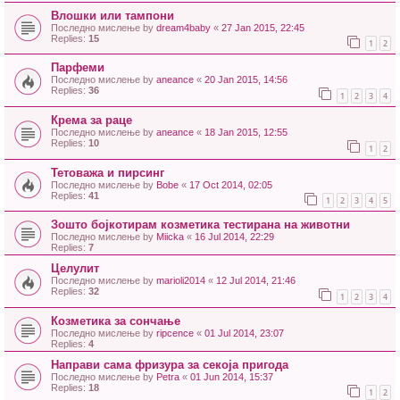
Влошки или тампони
Последно мислење by
dream4baby
«
27 Jan 2015, 22:45
Replies:
15
1
2
Парфеми
Последно мислење by
aneance
«
20 Jan 2015, 14:56
Replies:
36
1
2
3
4
Крема за раце
Последно мислење by
aneance
«
18 Jan 2015, 12:55
Replies:
10
1
2
Тетоважа и пирсинг
Последно мислење by
Bobe
«
17 Oct 2014, 02:05
Replies:
41
1
2
3
4
5
Зошто бојкотирам козметика тестирана на животни
Последно мислење by
Miicka
«
16 Jul 2014, 22:29
Replies:
7
Целулит
Последно мислење by
marioli2014
«
12 Jul 2014, 21:46
Replies:
32
1
2
3
4
Козметика за сончање
Последно мислење by
ripcence
«
01 Jul 2014, 23:07
Replies:
4
Направи сама фризура за секоја пригода
Последно мислење by
Petra
«
01 Jun 2014, 15:37
Replies:
18
1
2