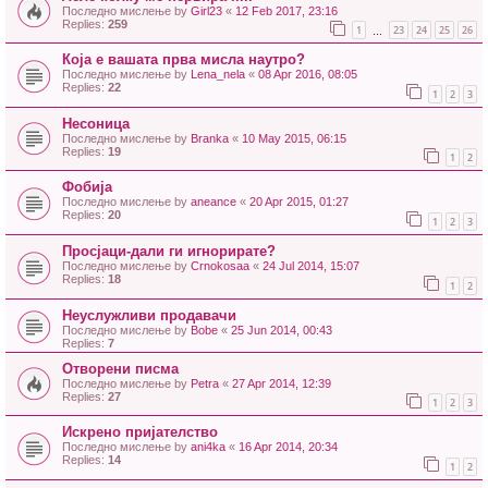
Последно мислење by
Girl23
«
12 Feb 2017, 23:16
Replies:
259
1
23
24
25
26
…
Која е вашата прва мисла наутро?
Последно мислење by
Lena_nela
«
08 Apr 2016, 08:05
Replies:
22
1
2
3
Несоница
Последно мислење by
Branka
«
10 May 2015, 06:15
Replies:
19
1
2
Фобија
Последно мислење by
aneance
«
20 Apr 2015, 01:27
Replies:
20
1
2
3
Просјаци-дали ги игнорирате?
Последно мислење by
Crnokosaa
«
24 Jul 2014, 15:07
Replies:
18
1
2
Неуслужливи продавачи
Последно мислење by
Bobe
«
25 Jun 2014, 00:43
Replies:
7
Отворени писма
Последно мислење by
Petra
«
27 Apr 2014, 12:39
Replies:
27
1
2
3
Искрено пријателство
Последно мислење by
ani4ka
«
16 Apr 2014, 20:34
Replies:
14
1
2