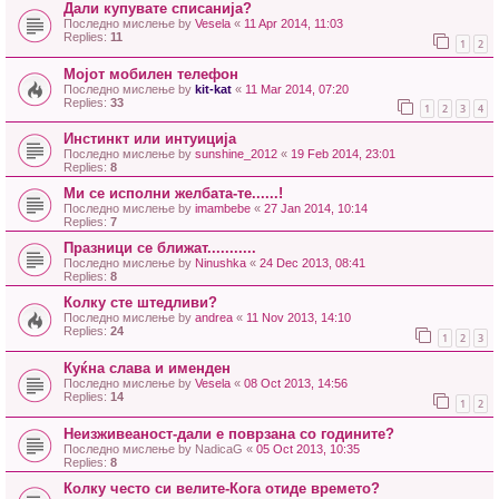
Дали купувате списанија?
Последно мислење by
Vesela
«
11 Apr 2014, 11:03
Replies:
11
1
2
Мојот мобилен телефон
Последно мислење by
kit-kat
«
11 Mar 2014, 07:20
Replies:
33
1
2
3
4
Инстинкт или интуиција
Последно мислење by
sunshine_2012
«
19 Feb 2014, 23:01
Replies:
8
Ми се исполни желбата-те......!
Последно мислење by
imambebe
«
27 Jan 2014, 10:14
Replies:
7
Празници се ближат...........
Последно мислење by
Ninushka
«
24 Dec 2013, 08:41
Replies:
8
Колку сте штедливи?
Последно мислење by
andrea
«
11 Nov 2013, 14:10
Replies:
24
1
2
3
Куќна слава и именден
Последно мислење by
Vesela
«
08 Oct 2013, 14:56
Replies:
14
1
2
Неизживеаност-дали е поврзана со годините?
Последно мислење by
NadicaG
«
05 Oct 2013, 10:35
Replies:
8
Колку често си велите-Кога отиде времето?