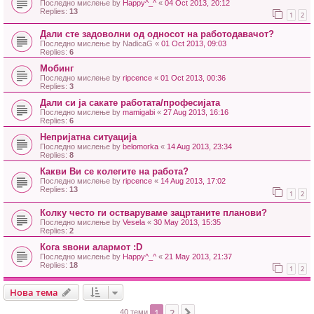
Последно мислење by
Happy^_^
«
04 Oct 2013, 20:12
Replies:
13
1
2
Дали сте задоволни од односот на работодавачот?
Последно мислење by
NadicaG
«
01 Oct 2013, 09:03
Replies:
6
Мобинг
Последно мислење by
ripcence
«
01 Oct 2013, 00:36
Replies:
3
Дали си ја сакате работата/професијата
Последно мислење by
mamigabi
«
27 Aug 2013, 16:16
Replies:
6
Непријатна ситуација
Последно мислење by
belomorka
«
14 Aug 2013, 23:34
Replies:
8
Какви Ви се колегите на работа?
Последно мислење by
ripcence
«
14 Aug 2013, 17:02
Replies:
13
1
2
Колку често ги остваруваме зацртаните планови?
Последно мислење by
Vesela
«
30 May 2013, 15:35
Replies:
2
Кога ѕвони алармот :D
Последно мислење by
Happy^_^
«
21 May 2013, 21:37
Replies:
18
1
2
Нова тема
1
2
Next
40 теми