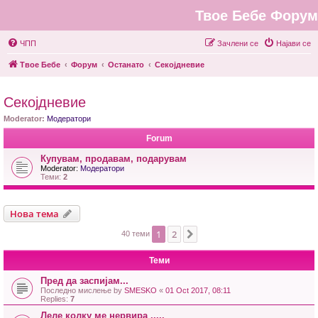
Твое Бебе Форум
ЧПП
Зачлени се
Најави се
Твое Бебе
Форум
Останато
Секојдневие
Секојдневие
Moderator:
Модератори
Forum
Купувам, продавам, подарувам
Moderator:
Модератори
Теми:
2
Нова тема
1
2
Next
40 теми
Теми
Пред да заспијам...
Последно мислење by
SMESKO
«
01 Oct 2017, 08:11
Replies:
7
Леле колку ме нервира .....