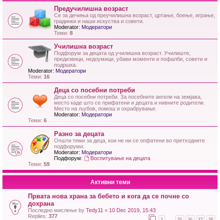
Предучилишна возраст
Се за дечиња од преучилишна возраст, цртање, боење, играње,
градинки и наши искуства и совети.
Moderator:
Модератори
Теми:
8
Училишна возраст
Подфорум за децата од училишна возраст. Училиште,
предизвици, недоумици, убави моменти и пофалби, совети и
подршка.
Moderator:
Модератори
Теми:
16
Деца со посебни потреби
Деца со посебни потреби. За посебните ангели на земјава,
место каде што се прифатени и децата и нивните родители.
Место на љубов, помош и охрабрување.
Moderator:
Модератори
Теми:
6
Разно за децата
Општи теми за деца, кои не ни се опфатени во претходните
подфоруми.
Moderator:
Модератори
Подфорум:
Воспитување на децата
Теми:
59
Активни теми
Првата нова храна за бебето и кога да се почне со
дохрана
Последно мислење by
Tedy11
«
10 Dec 2019, 15:43
Replies:
377
1
35
36
37
38
…