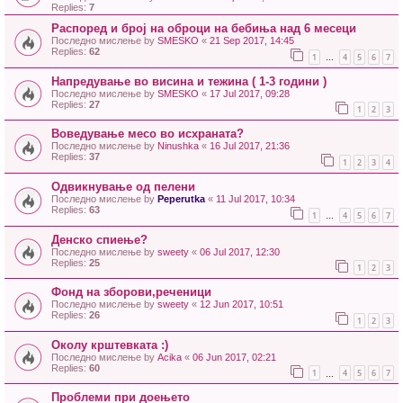
Replies:
7
Распоред и број на оброци на бебиња над 6 месеци
Последно мислење by
SMESKO
«
21 Sep 2017, 14:45
Replies:
62
1
4
5
6
7
…
Напредување во висина и тежина ( 1-3 години )
Последно мислење by
SMESKO
«
17 Jul 2017, 09:28
Replies:
27
1
2
3
Воведување месо во исхраната?
Последно мислење by
Ninushka
«
16 Jul 2017, 21:36
Replies:
37
1
2
3
4
Одвикнување од пелени
Последно мислење by
Peperutka
«
11 Jul 2017, 10:34
Replies:
63
1
4
5
6
7
…
Денско спиење?
Последно мислење by
sweety
«
06 Jul 2017, 12:30
Replies:
25
1
2
3
Фонд на зборови,реченици
Последно мислење by
sweety
«
12 Jun 2017, 10:51
Replies:
26
1
2
3
Околу крштевката :)
Последно мислење by
Acika
«
06 Jun 2017, 02:21
Replies:
60
1
4
5
6
7
…
Проблеми при доењето