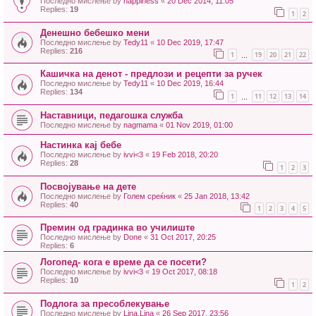
Последно мислење by
happiness
«
20 Dec 2014, 11:05
Replies:
19
1
2
Денешно бебешко мени
Последно мислење by
Tedy11
«
10 Dec 2019, 17:47
Replies:
216
1
19
20
21
22
…
Кашичка на денот - предлози и рецепти за ручек
Последно мислење by
Tedy11
«
10 Dec 2019, 16:44
Replies:
134
1
11
12
13
14
…
Наставници, педагошка служба
Последно мислење by
nagmama
«
01 Nov 2019, 01:00
Настинка кај бебе
Последно мислење by
ivvi<3
«
19 Feb 2018, 20:20
Replies:
28
1
2
3
Посвојување на дете
Последно мислење by
Голем среќник
«
25 Jan 2018, 13:42
Replies:
40
1
2
3
4
5
Премин од градинка во училиште
Последно мислење by
Done
«
31 Oct 2017, 20:25
Replies:
6
Логопед- кога е време да се посети?
Последно мислење by
ivvi<3
«
19 Oct 2017, 08:18
Replies:
10
1
2
Подлога за пресоблекување
Последно мислење by
Lina.Lina
«
26 Sep 2017, 23:56