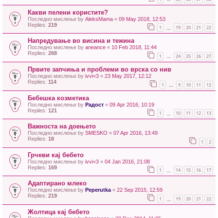
Какви пелени користите?
Последно мислење by
AleksMama
«
09 May 2018, 12:53
Replies:
219
1
19
20
21
22
…
Напредување во висина и тежина
Последно мислење by
aneance
«
10 Feb 2018, 11:44
Replies:
268
1
24
25
26
27
…
Првите запчиња и проблеми во врска со нив
Последно мислење by
ivvi<3
«
23 May 2017, 12:12
Replies:
114
1
9
10
11
12
…
Бебешка козметика
Последно мислење by
Радост
«
09 Apr 2016, 10:19
Replies:
121
1
10
11
12
13
…
Важноста на доењето
Последно мислење by
SMESKO
«
07 Apr 2016, 13:49
Replies:
18
1
2
Грчеви кај бебето
Последно мислење by
ivvi<3
«
04 Jan 2016, 21:08
Replies:
169
1
14
15
16
17
…
Адаптирано млеко
Последно мислење by
Peperutka
«
22 Sep 2015, 12:59
Replies:
219
1
19
20
21
22
…
Жолтица кај бебето