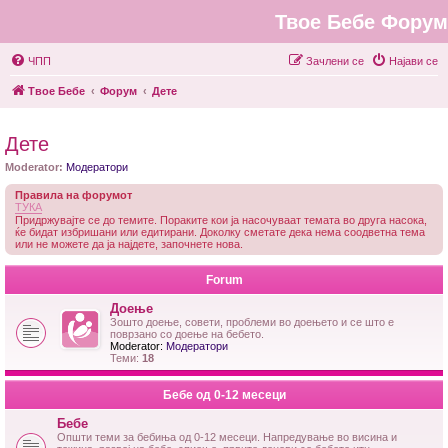
Твое Бебе Форум
ЧПП
Зачлени се
Најави се
Твое Бебе
Форум
Дете
Дете
Moderator:
Модератори
Правила на форумот
ТУКА
Придржувајте се до темите. Пораките кои ја насочуваат темата во друга насока,
ќе бидат избришани или едитирани. Доколку сметате дека нема соодветна тема
или не можете да ја најдете, започнете нова.
Forum
Доење
Зошто доење, совети, проблеми во доењето и се што е
поврзано со доење на бебето.
Moderator:
Модератори
Теми:
18
Бебе од 0-12 месеци
Бебе
Општи теми за бебиња од 0-12 месеци. Напредување во висина и