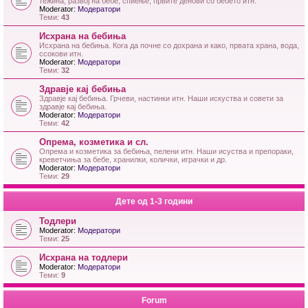
тежина, развој на бебе, спиење, првите денови со бебето итн.
Moderator:
Модератори
Теми:
43
Исхрана на бебиња
Исхрана на бебиња. Кога да почне со дохрана и како, првата храна, вода,
ссокови итн.
Moderator:
Модератори
Теми:
32
Здравје кај бебиња
Здравје кај бебиња. Грчеви, настинки итн. Наши искуства и совети за
здравје кај бебиња.
Moderator:
Модератори
Теми:
42
Опрема, козметика и сл.
Опрема и козметика за бебиња, пелени итн. Наши исуства и препораки,
креветчиња за бебе, хранилки, колички, играчки и др.
Moderator:
Модератори
Теми:
29
Дете од 1-3 години
Тодлери
Moderator:
Модератори
Теми:
25
Исхрана на тодлери
Moderator:
Модератори
Теми:
9
Forum