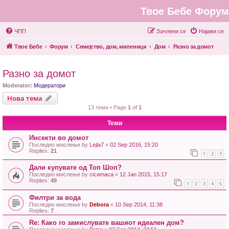
Твое Бебе Форум
ЧПП
Зачлени се
Најави се
Твое Бебе
Форум
Семејство, дом, миленици
Дом
Разно за домот
Разно за домот
Moderator:
Модератори
Нова тема
13 теми • Page
1
of
1
Теми
Инсекти во домот
Последно мислење by
Lejla7
«
02 Sep 2016, 15:20
Replies:
21
1
2
3
Дали купувате од Топ Шоп?
Последно мислење by
cicamaca
«
12 Jan 2015, 15:17
Replies:
49
1
2
3
4
5
Филтри за вода
Последно мислење by
Debora
«
10 Sep 2014, 11:38
Replies:
7
Re: Како го замислувате вашиот идеален дом?