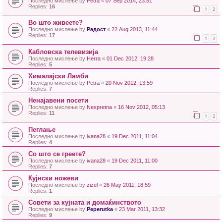
Последно мислење by
Petra
«
07 Sep 2014, 23:51
Replies:
16
1
2
Во што живеете?
Последно мислење by
Радост
«
22 Aug 2013, 11:44
Replies:
17
1
2
Кабловска телевизија
Последно мислење by
Herra
«
01 Dec 2012, 19:28
Replies:
5
Хималајски Ламби
Последно мислење by
Petra
«
20 Nov 2012, 13:59
Replies:
7
Ненајавени посети
Последно мислење by
Nespretna
«
16 Nov 2012, 05:13
Replies:
11
1
2
Пеглање
Последно мислење by
ivana28
«
19 Dec 2011, 11:04
Replies:
4
Со што се греете?
Последно мислење by
ivana28
«
19 Dec 2011, 11:00
Replies:
7
Кујнски ножеви
Последно мислење by
zizel
«
26 May 2011, 18:59
Replies:
1
Совети за кујната и домаќинството
Последно мислење by
Peperutka
«
23 Mar 2011, 13:32
Replies:
9