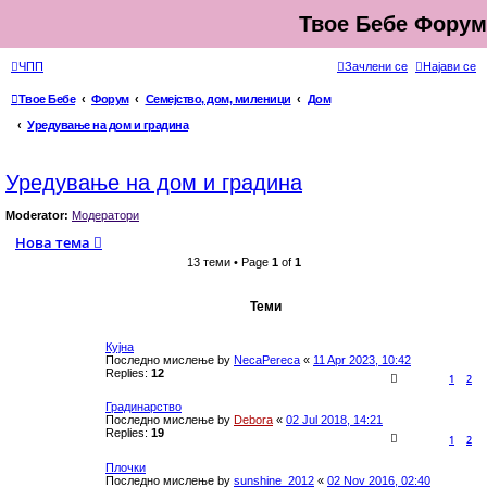
Твое Бебе Форум
ЧПП
Зачлени се
Најави се
Твое Бебе
Форум
Семејство, дом, миленици
Дом
Уредување на дом и градина
Уредување на дом и градина
Moderator:
Модератори
Нова тема
13 теми • Page
1
of
1
Теми
Кујна
Последно мислење by
NecaPereca
«
11 Apr 2023, 10:42
Replies:
12
1
2
Градинарство
Последно мислење by
Debora
«
02 Jul 2018, 14:21
Replies:
19
1
2
Плочки
Последно мислење by
sunshine_2012
«
02 Nov 2016, 02:40