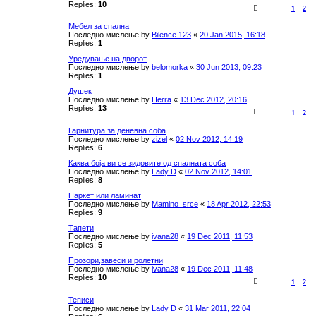
Replies:
10
1
2
Мебел за спална
Последно мислење by
Bilence 123
«
20 Jan 2015, 16:18
Replies:
1
Уредување на дворот
Последно мислење by
belomorka
«
30 Jun 2013, 09:23
Replies:
1
Душек
Последно мислење by
Herra
«
13 Dec 2012, 20:16
Replies:
13
1
2
Гарнитура за деневна соба
Последно мислење by
zizel
«
02 Nov 2012, 14:19
Replies:
6
Каква боја ви се зидовите од спалната соба
Последно мислење by
Lady D
«
02 Nov 2012, 14:01
Replies:
8
Паркет или ламинат
Последно мислење by
Mamino_srce
«
18 Apr 2012, 22:53
Replies:
9
Тапети
Последно мислење by
ivana28
«
19 Dec 2011, 11:53
Replies:
5
Прозори,завеси и ролетни
Последно мислење by
ivana28
«
19 Dec 2011, 11:48
Replies:
10
1
2
Теписи
Последно мислење by
Lady D
«
31 Mar 2011, 22:04