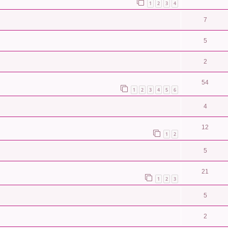
1
2
3
4
7
5
2
54
1
2
3
4
5
6
4
12
1
2
5
21
1
2
3
5
2