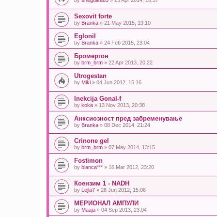
by
snegulka83
» 23 Apr 2014, 16:37
Sexovit forte
by
Branka
» 21 May 2015, 19:10
Eglonil
by
Branka
» 24 Feb 2015, 23:04
Бромергон
by
brm_brm
» 22 Apr 2013, 20:22
Utrogestan
by
Miki
» 04 Jun 2012, 15:16
Inekcija Gonal-f
by
koka
» 13 Nov 2013, 20:38
Анксиозност пред забременување
by
Branka
» 08 Dec 2014, 21:24
Crinone gel
by
brm_brm
» 07 May 2014, 13:15
Fostimon
by
bianca***
» 16 Mar 2012, 23:20
Коензим 1 - NADH
by
Lejla7
» 28 Jun 2012, 15:06
МЕРИОНАЛ АМПУЛИ
by
Maaja
» 04 Sep 2013, 23:04