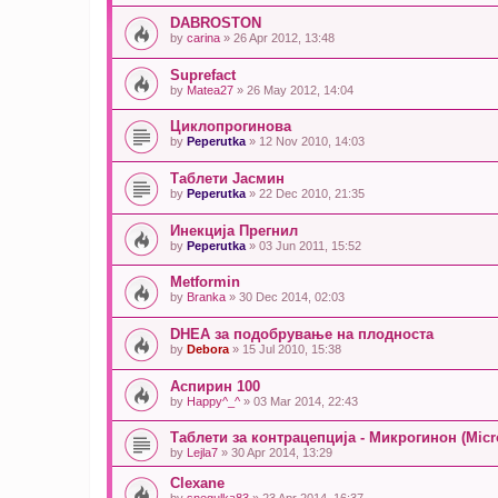
DABROSTON
by
carina
» 26 Apr 2012, 13:48
Suprefact
by
Matea27
» 26 May 2012, 14:04
Циклопрогинова
by
Peperutka
» 12 Nov 2010, 14:03
Таблети Јасмин
by
Peperutka
» 22 Dec 2010, 21:35
Инекција Прегнил
by
Peperutka
» 03 Jun 2011, 15:52
Metformin
by
Branka
» 30 Dec 2014, 02:03
DHEA за подобрување на плодноста
by
Debora
» 15 Jul 2010, 15:38
Аспирин 100
by
Happy^_^
» 03 Mar 2014, 22:43
Таблети за контрацепција - Микрогинон (Mic
by
Lejla7
» 30 Apr 2014, 13:29
Clexane