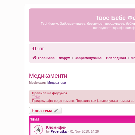
Твое Бебе Ф
Твој Форум: Забременување, бременост, породување, бебињ
неплодност, здравје, семеј
ЧПП
Твое Бебе
Форум
Забременување
Неплодност
Ме
Медикаменти
Moderator:
Модератори
Правила на форумот
ТУКА
Придржувајте се до темите. Пораките кои ја насочуваат темата во
Нова тема
ТЕМИ
Кломифен
by
Peperutka
» 01 Nov 2010, 14:29