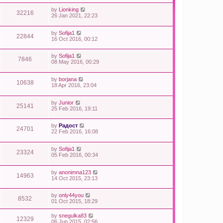
by
Lionking
32216
26 Jan 2021, 22:23
by
Sofija1
22844
16 Oct 2016, 00:12
by
Sofija1
7846
08 May 2016, 00:29
by
borjana
10638
18 Apr 2016, 23:04
by
Junior
25141
25 Feb 2016, 19:11
by
Радост
24701
22 Feb 2016, 16:08
by
Sofija1
23324
05 Feb 2016, 00:34
by
anonimna123
14963
14 Oct 2015, 23:13
by
only44you
8532
01 Oct 2015, 18:29
by
snegulka83
12329
06 Jun 2015, 02:56