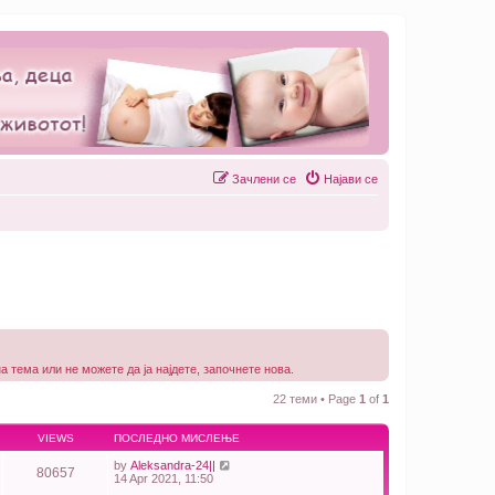
Зачлени се
Најави се
 тема или не можете да ја најдете, започнете нова.
22 теми • Page
1
of
1
VIEWS
ПОСЛЕДНО МИСЛЕЊЕ
by
Aleksandra-24||
80657
14 Apr 2021, 11:50