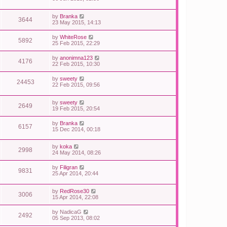
by
Branka
3644
23 May 2015, 14:13
by
WhiteRose
5892
25 Feb 2015, 22:29
by
anonimna123
4176
22 Feb 2015, 10:30
by
sweety
24453
22 Feb 2015, 09:56
by
sweety
2649
19 Feb 2015, 20:54
by
Branka
6157
15 Dec 2014, 00:18
by
koka
2998
24 May 2014, 08:26
by
Filigran
9831
25 Apr 2014, 20:44
by
RedRose30
3006
15 Apr 2014, 22:08
by
NadicaG
2492
05 Sep 2013, 08:02