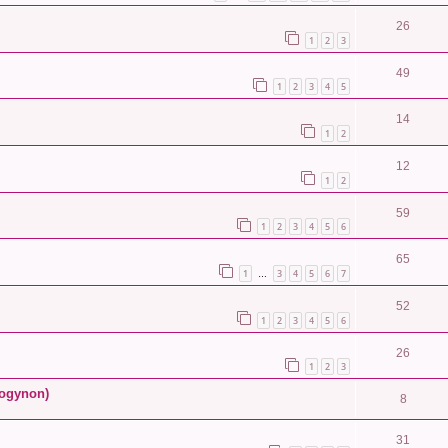
26
1
2
3
49
1
2
3
4
5
14
1
2
12
1
2
59
1
2
3
4
5
6
65
1
3
4
5
6
7
…
52
1
2
3
4
5
6
26
1
2
3
rogynon)
8
31