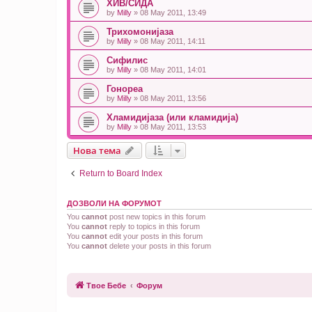
ХИВ/СИДА
by
Milly
» 08 May 2011, 13:49
Трихомонијаза
by
Milly
» 08 May 2011, 14:11
Сифилис
by
Milly
» 08 May 2011, 14:01
Гонореа
by
Milly
» 08 May 2011, 13:56
Хламидијаза (или кламидија)
by
Milly
» 08 May 2011, 13:53
Нова тема
Return to Board Index
ДОЗВОЛИ НА ФОРУМОТ
You
cannot
post new topics in this forum
You
cannot
reply to topics in this forum
You
cannot
edit your posts in this forum
You
cannot
delete your posts in this forum
Твое Бебе
Форум