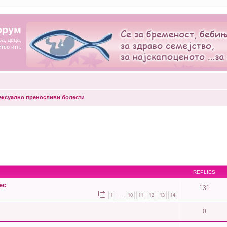
орум
а, деца,
ство итн.
ексуално преносливи болести
REPLIES
ес
131
1
10
11
12
13
14
…
0