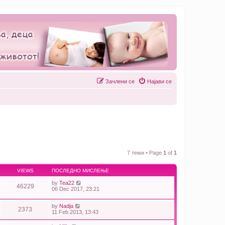
Зачлени се
Најави се
7 теми • Page
1
of
1
VIEWS
ПОСЛЕДНО МИСЛЕЊЕ
by
Теа22
46229
06 Dec 2017, 23:21
by
Nadja
2373
11 Feb 2013, 13:43