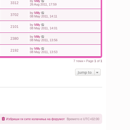
by
Milly
3312
26 Aug 2011, 17:59
by
Milly
3702
08 May 2011, 14:11
by
Milly
2101
08 May 2011, 14:01
by
Milly
2380
08 May 2011, 13:56
by
Milly
2192
08 May 2011, 13:53
7 теми • Page
1
of
1
Jump to
Избриши ги сите колачиња на форумот
Времето е
UTC+02:00