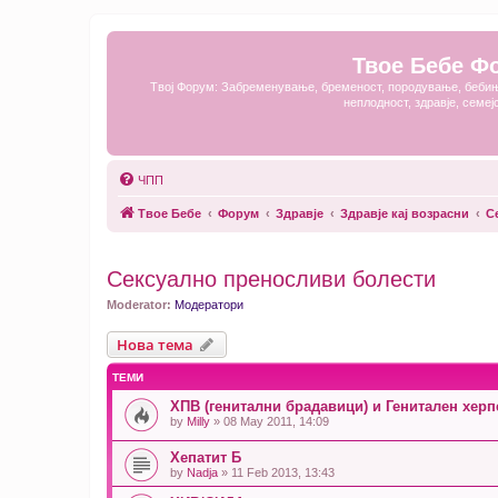
Твое Бебе Ф
Твој Форум: Забременување, бременост, породување, бебињ
неплодност, здравје, семеј
ЧПП
Твое Бебе
Форум
Здравје
Здравје кај возрасни
С
Сексуално преносливи болести
Moderator:
Модератори
Нова тема
ТЕМИ
ХПВ (генитални брадавици) и Генитален херп
by
Milly
» 08 May 2011, 14:09
Хепатит Б
by
Nadja
» 11 Feb 2013, 13:43