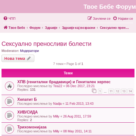
Твое Бебе Форум
ЧПП
Зачлени се
Најави се
Твое Бебе
Форум
Здравје
Здравје кај возрасни
Сексуално преносливи болести
Сексуално преносливи болести
Moderator:
Модератори
Нова тема
7 теми • Page
1
of
1
Теми
ХПВ (генитални брадавици) и Генитален херпес
Последно мислење by
Теа22
«
06 Dec 2017, 23:21
Replies:
131
1
11
12
13
14
…
Хепатит Б
Последно мислење by
Nadja
«
11 Feb 2013, 13:43
ХИВ/СИДА
Последно мислење by
Milly
«
26 Aug 2011, 17:59
Replies:
2
Трихомонијаза
Последно мислење by
Milly
«
08 May 2011, 14:11