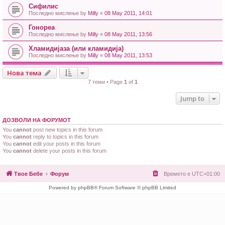
Сифилис
Последно мислење by
Milly
«
08 May 2011, 14:01
Гонореа
Последно мислење by
Milly
«
08 May 2011, 13:56
Хламидијаза (или кламидија)
Последно мислење by
Milly
«
08 May 2011, 13:53
Нова тема
7 теми • Page
1
of
1
Jump to
ДОЗВОЛИ НА ФОРУМОТ
You
cannot
post new topics in this forum
You
cannot
reply to topics in this forum
You
cannot
edit your posts in this forum
You
cannot
delete your posts in this forum
Твое Бебе
Форум
Времето е
UTC+01:00
Powered by phpBB® Forum Software © phpBB Limited