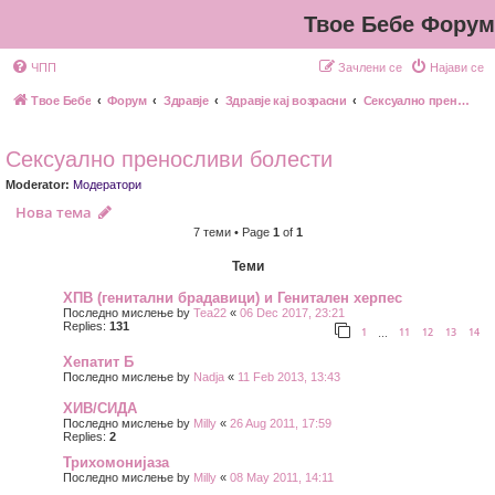
Твое Бебе Форум
ЧПП
Зачлени се
Најави се
Твое Бебе
Форум
Здравје
Здравје кај возрасни
Сексуално преносливи болести
Сексуално преносливи болести
Moderator:
Модератори
Нова тема
7 теми • Page
1
of
1
Теми
ХПВ (генитални брадавици) и Генитален херпес
Последно мислење by
Теа22
«
06 Dec 2017, 23:21
Replies:
131
1
11
12
13
14
…
Хепатит Б
Последно мислење by
Nadja
«
11 Feb 2013, 13:43
ХИВ/СИДА
Последно мислење by
Milly
«
26 Aug 2011, 17:59
Replies:
2
Трихомонијаза
Последно мислење by
Milly
«
08 May 2011, 14:11