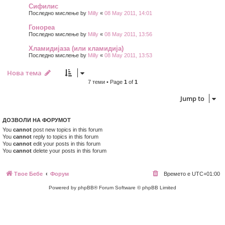
Сифилис
Последно мислење by
Milly
«
08 May 2011, 14:01
Гонореа
Последно мислење by
Milly
«
08 May 2011, 13:56
Хламидијаза (или кламидија)
Последно мислење by
Milly
«
08 May 2011, 13:53
Нова тема
7 теми • Page
1
of
1
Jump to
ДОЗВОЛИ НА ФОРУМОТ
You
cannot
post new topics in this forum
You
cannot
reply to topics in this forum
You
cannot
edit your posts in this forum
You
cannot
delete your posts in this forum
Твое Бебе
Форум
Времето е
UTC+01:00
Powered by phpBB® Forum Software © phpBB Limited