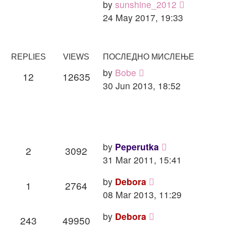
View
by
sunshine_2012
the
24 May 2017, 19:33
latest
post
REPLIES
VIEWS
ПОСЛЕДНО МИСЛЕЊЕ
by
Bobe
12
12635
30 Jun 2013, 18:52
by
Peperutka
2
3092
31 Mar 2011, 15:41
by
Debora
1
2764
08 Mar 2013, 11:29
by
Debora
243
49950