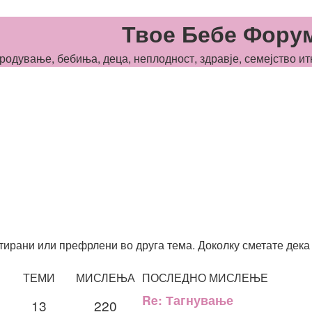
Твое Бебе Фору
одување, бебиња, деца, неплодност, здравје, семејство ит
итирани или префрлени во друга тема. Доколку сметате дека
ТЕМИ
МИСЛЕЊА
ПОСЛЕДНО МИСЛЕЊЕ
Re: Тагнување
13
220