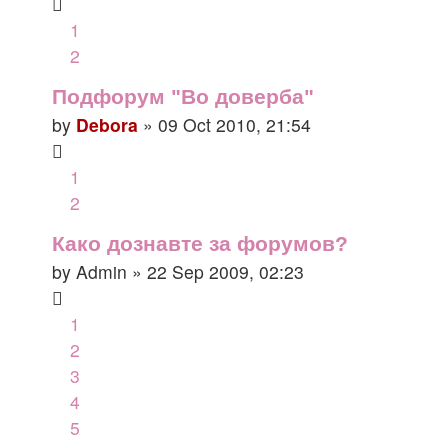
1
2
Подфорум "Во доверба"
by
Debora
» 09 Oct 2010, 21:54
1
2
Како дознавте за форумов?
by
Admin
» 22 Sep 2009, 02:23
1
2
3
4
5