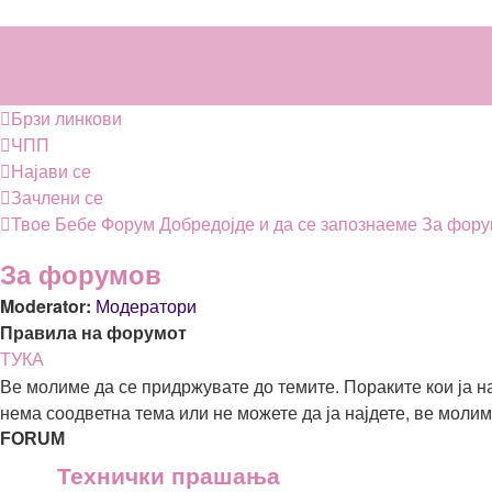
Брзи линкови
ЧПП
Најави се
Зачлени се
Твое Бебе
Форум
Добредојде и да се запознаеме
За фору
За форумов
Moderator:
Модератори
Правила на форумот
ТУКА
Ве молиме да се придржувате до темите. Пораките кои ја н
нема соодветна тема или не можете да ја најдете, ве молим
FORUM
Технички прашања