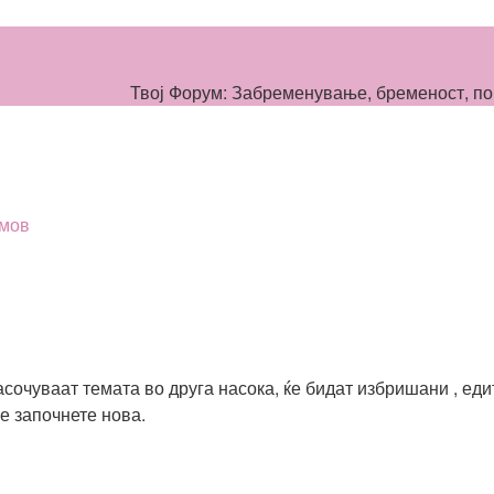
Твој Форум: Забременување, бременост, пор
мов
асочуваат темата во друга насока, ќе бидат избришани , ед
е започнете нова.