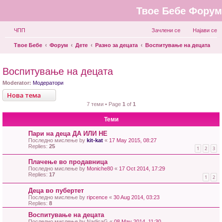
Твое Бебе Форум
ЧПП
Зачлени се
Најави се
Твое Бебе
Форум
Дете
Разно за децата
Воспитување на децата
Воспитување на децата
Moderator:
Модератори
Нова тема
7 теми • Page
1
of
1
Теми
Пари на деца ДА ИЛИ НЕ
Последно мислење by
kit-kat
«
17 May 2015, 08:27
Replies:
25
1
2
3
Плачење во продавница
Последно мислење by
Moniche80
«
17 Oct 2014, 17:29
Replies:
17
1
2
Деца во пубертет
Последно мислење by
ripcence
«
30 Aug 2014, 03:23
Replies:
8
Воспитување на децата
Последно мислење by
NadicaG
«
08 May 2014, 11:30