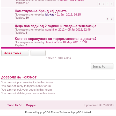
Replies:
37
1
2
3
4
Наметнување бренд кај децата
Последно мислење by
kit-kat
«
11 Jun 2013, 16:15
Replies:
10
1
2
Деца помлади од 2 години и гледање телевизија
Последно мислење by
sunshine_2012
«
05 Jul 2012, 22:48
Replies:
6
Како се справувате со тврдоглавоста на децата?
Последно мислење by
JasminaJN
«
10 May 2011, 16:31
Replies:
6
Нова тема
7 теми • Page
1
of
1
Jump to
ДОЗВОЛИ НА ФОРУМОТ
You
cannot
post new topics in this forum
You
cannot
reply to topics in this forum
You
cannot
edit your posts in this forum
You
cannot
delete your posts in this forum
Твое Бебе
Форум
Времето е
UTC+02:00
Powered by phpBB® Forum Software © phpBB Limited