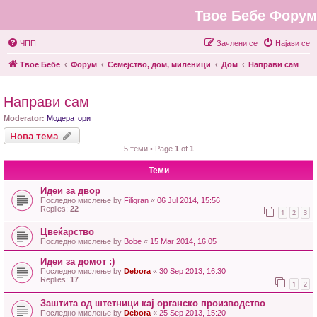
Твое Бебе Форум
ЧПП
Зачлени се
Најави се
Твое Бебе
Форум
Семејство, дом, миленици
Дом
Направи сам
Направи сам
Moderator:
Модератори
Нова тема
5 теми • Page
1
of
1
Теми
Идеи за двор
Последно мислење by
Filigran
«
06 Jul 2014, 15:56
Replies:
22
1
2
3
Цвеќарство
Последно мислење by
Bobe
«
15 Mar 2014, 16:05
Идеи за домот :)
Последно мислење by
Debora
«
30 Sep 2013, 16:30
Replies:
17
1
2
Заштита од штетници кај органско производство
Последно мислење by
Debora
«
25 Sep 2013, 15:20