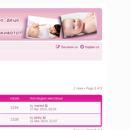
Зачлени се
Најави се
2 теми • Page
1
of
1
VIEWS
ПОСЛЕДНО МИСЛЕЊЕ
by
maried
3194
27 Apr 2014, 00:54
by
pinky
2108
21 Mar 2014, 21:57
2 теми • Page
1
of
1