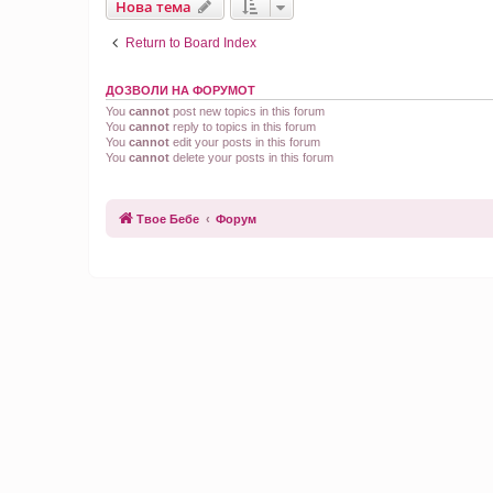
Нова тема
Return to Board Index
ДОЗВОЛИ НА ФОРУМОТ
You
cannot
post new topics in this forum
You
cannot
reply to topics in this forum
You
cannot
edit your posts in this forum
You
cannot
delete your posts in this forum
Твое Бебе
Форум