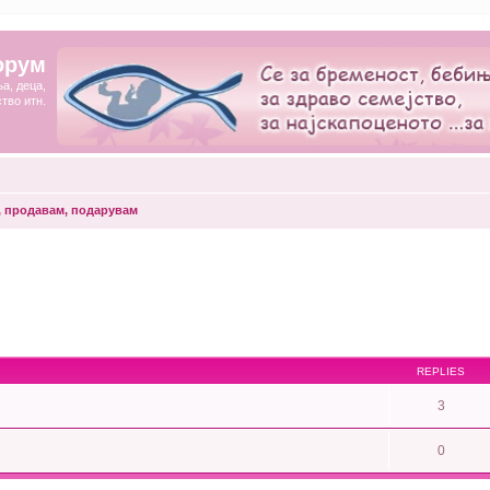
орум
а, деца,
ство итн.
, продавам, подарувам
REPLIES
3
0