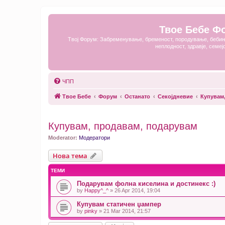
Твое Бебе Ф
Твој Форум: Забременување, бременост, породување, бебињ
неплодност, здравје, семеј
ЧПП
Твое Бебе
Форум
Останато
Секојдневие
Купувам
Купувам, продавам, подарувам
Moderator:
Модератори
Нова тема
ТЕМИ
Подарувам фолна киселина и достинекс :)
by
Happy^_^
» 26 Apr 2014, 19:04
Купувам статичен џампер
by
pinky
» 21 Mar 2014, 21:57