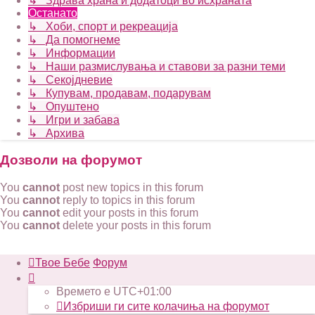
↳ Здрава храна и додатоци во исхраната
Останато
↳ Хоби, спорт и рекреација
↳ Да помогнеме
↳ Информации
↳ Наши размислувања и ставови за разни теми
↳ Секојдневие
↳ Купувам, продавам, подарувам
↳ Опуштено
↳ Игри и забава
↳ Архива
Дозволи на форумот
You
cannot
post new topics in this forum
You
cannot
reply to topics in this forum
You
cannot
edit your posts in this forum
You
cannot
delete your posts in this forum
Твое Бебе
Форум
Времето е
UTC+01:00
Избриши ги сите колачиња на форумот