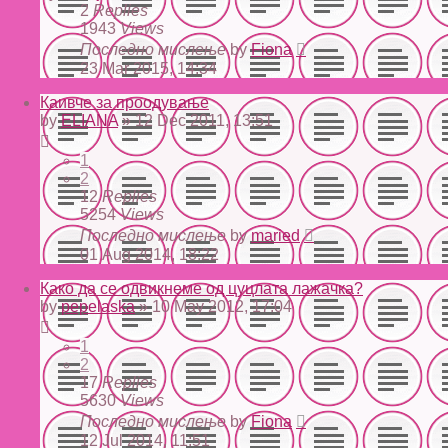
2
Replies
1943
Views
Последно мислење
by
Fiona
23 Mar 2015, 14:34
Каивче за проодување
by
ELIANA
» 12 Dec 2011, 13:51
1
2
12
Replies
5254
Views
Последно мислење
by
maried
01 Aug 2014, 18:22
Како да се одвикнеме од цуцлата лажачка?
by
pepelaska
» 10 May 2012, 17:04
1
2
17
Replies
5630
Views
Последно мислење
by
Fiona
12 Jul 2014, 11:51