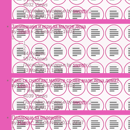
4032
Views
Последно мислење
by
sweety
13 Mar 2017, 12:59
Занимација и игри за малите деца
by
Tina9
» 25 Sep 2015, 16:03
1
2
14
Replies
5572
Views
Последно мислење
by
sweety
13 Mar 2017, 12:55
Како се снаоѓаат мајките со две мали деца дома?
by
Lejla7
» 15 Jun 2016, 18:03
7
Replies
4039
Views
Последно мислење
by
sweety
13 Mar 2017, 12:50
Подароци за роденден
by
Happy^_^
» 06 Nov 2013, 23:37