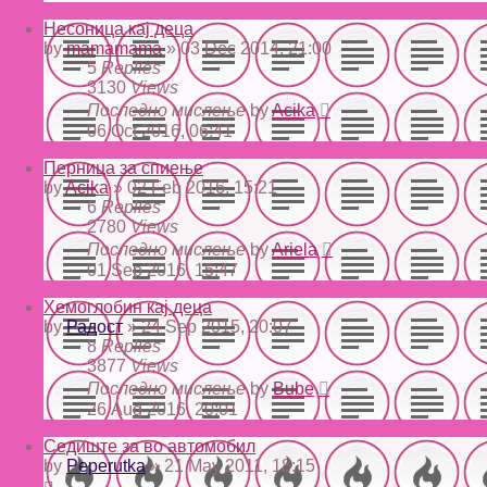
Несоница кај деца
by
mamamama
» 03 Dec 2014, 21:00
5
Replies
3130
Views
Последно мислење
by
Acika
06 Oct 2016, 06:41
Перница за спиење
by
Acika
» 02 Feb 2016, 15:21
6
Replies
2780
Views
Последно мислење
by
Ariela
01 Sep 2016, 15:47
Хемоглобин кај деца
by
Радост
» 24 Sep 2015, 20:07
8
Replies
3877
Views
Последно мислење
by
Bube
26 Aug 2016, 20:01
Седиште за во автомобил
by
Peperutka
» 21 May 2011, 18:15