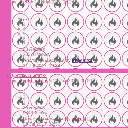
by
taci83
» 14 Nov 2009, 18:24
1
…
3
4
5
6
7
63
Replies
26310
Views
Последно мислење
by
Peperutka
11 Jul 2017, 10:34
Денско спиење?
by
happy cumulus
» 20 Jan 2013, 00:00
1
2
3
25
Replies
9843
Views
Последно мислење
by
sweety
06 Jul 2017, 12:30