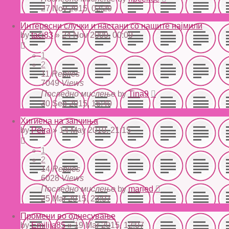
27 Nov 2015, 02:29
Интересни случки и настани со нашите најмили
by
taci83
» 24 Nov 2009, 00:09
1
2
11
Replies
7049
Views
Последно мислење
by
Tina9
30 Sep 2015, 16:40
Хигиена на запчиња
by
Petra
» 14 May 2010, 21:15
1
2
14
Replies
6028
Views
Последно мислење
by
maried
25 Mar 2015, 23:07
Промени во однесување
by
Emilija85
» 19 Mar 2015, 12:07