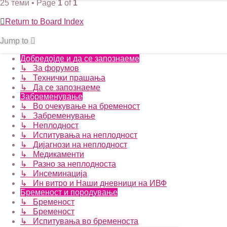
25 теми • Page
1
of
1
Return to Board Index
Jump to
Добредојде и да се запознаеме
↳ За форумов
↳ Технички прашања
↳ Да се запознаеме
Забременување
↳ Во очекување на бременост
↳ Забременување
↳ Неплодност
↳ Испитувања на неплодност
↳ Дијагнози на неплодност
↳ Медикаменти
↳ Разно за неплодноста
↳ Инсеминација
↳ Ин витро и Наши дневници на ИВФ
Бременост и породување
↳ Бременост
↳ Бременост
↳ Испитувања во бременоста