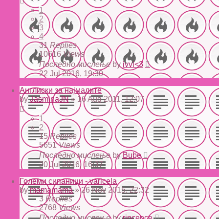
1
2
3
4
31
Replies
10616
Views
Последно мислење
by
ivvi<3
22 Jul 2016, 19:30
Англиски за најмалите
by
JasminaJN
» 16 Aug 2011, 12:07
1
2
15
Replies
5651
Views
Последно мислење
by
Bube
20 Jul 2016, 16:37
Големи сипаници - varicela
by
mamamama
» 26 Nov 2015, 22:32
3
Replies
2768
Views
Последно мислење
by
ripcence