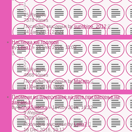
1
2
15
Replies
7378
Views
Последно мислење
by
sunshine_2012
14 Jan 2017, 22:21
Нaстинкa кaј тoдлери
by
Lejla7
» 16 Dec 2016, 11:03
1
2
16
Replies
4868
Views
Последно мислење
by
Maceto
21 Dec 2016, 14:32
Промени во однесување на дете при растење на
запчиња
by
SanjaSikoska
» 11 Nov 2016, 16:22
9
Replies
3295
Views
Последно мислење
by
Lejla7
16 Dec 2016, 19:17