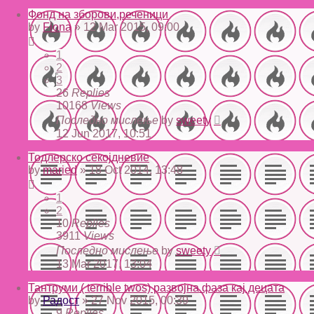
Фонд на зборови,реченици
by
Fiona
» 12 Mar 2015, 09:00
1
2
3
26
Replies
10168
Views
Последно мислење
by
sweety
12 Jun 2017, 10:51
Тодлерско секојдневие
by
maried
» 18 Oct 2014, 13:48
1
2
10
Replies
3911
Views
Последно мислење
by
sweety
13 Mar 2017, 13:04
Тантруми ( terrible twos) развојна фаза кај децата
by
Радост
» 27 Nov 2015, 00:39
9
Replies