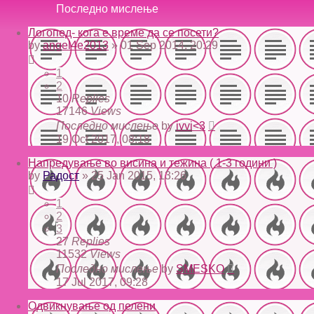
Последно мислење
Логопед- кога е време да се посети?
by
angel4e2013
» 01 Sep 2014, 20:29
1
2
10
Replies
17146
Views
Последно мислење
by
ivvi<3
19 Oct 2017, 08:18
Напредување во висина и тежина ( 1-3 години )
by
Радост
» 25 Jan 2015, 13:26
1
2
3
27
Replies
11532
Views
Последно мислење
by
SMESKO
17 Jul 2017, 09:28
Одвикнување од пелени