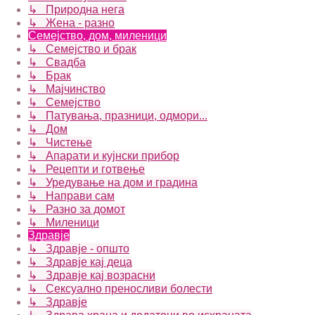
↳ Природна нега
↳ Жена - разно
Семејство, дом, миленици
↳ Семејство и брак
↳ Свадба
↳ Брак
↳ Мајчинство
↳ Семејство
↳ Патувања, празници, одмори...
↳ Дом
↳ Чистење
↳ Апарати и кујнски прибор
↳ Рецепти и готвење
↳ Уредување на дом и градина
↳ Направи сам
↳ Разно за домот
↳ Миленици
Здравје
↳ Здравје - општо
↳ Здравје кај деца
↳ Здравје кај возрасни
↳ Сексуално преносливи болести
↳ Здравје