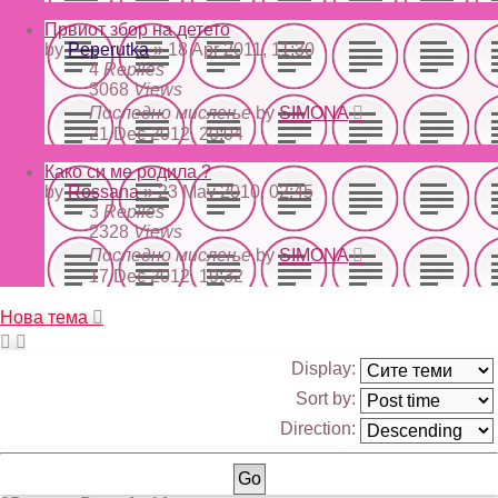
Првиот збор на детето
by
Peperutka
» 18 Apr 2011, 11:30
4
Replies
3068
Views
Последно мислење
by
SIMONA
21 Dec 2012, 20:04
Како си ме родила ?
by
Rossana
» 23 May 2010, 02:45
3
Replies
2328
Views
Последно мислење
by
SIMONA
17 Dec 2012, 19:32
Нова тема
Display:
Sort by:
Direction: