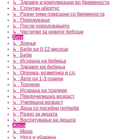
↳ Здравје и компликации во бременоста
↳ Спонтан абортус
↳ Разни теми поврзани со бременоста
↳ Породување
↳ После породувањето
↳ Честитки за новите бебуши
Дете
↳ Доење
↳ Бебе од 0-12 месеци
↳ Бебе
↳ Исхрана на бебиња
↳ Здравје кај бебиња
↳ Опрема, козметика и сл.
↳ Дете од 1-3 години
↳ Тодлери
↳ Исхрана на тодлери
↳ Предучилишна возраст
↳ Училишна возраст
↳ Деца со посебни потреби
↳ Разно за децата
↳ Воспитување на децата
Жена
↳ Мода
↳ Нега и убавина