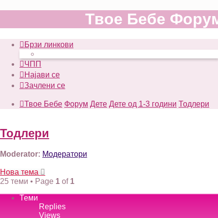
Твое Бебе Фору
Брзи линкови
ЧПП
Најави се
Зачлени се
Твое Бебе
Форум
Дете
Дете од 1-3 години
Тодлери
Тодлери
Moderator:
Модератори
Нова тема
25 теми • Page
1
of
1
Теми
Replies
Views