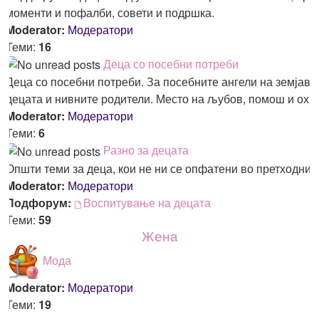
моменти и пофалби, совети и подршка.
Moderator:
Модератори
Теми:
16
Деца со посебни потреби
Деца со посебни потреби. За посебните ангели на земјава
децата и нивните родители. Место на љубов, помош и ох
Moderator:
Модератори
Теми:
6
Разно за децата
Општи теми за деца, кои не ни се опфатени во претходни
Moderator:
Модератори
Подфорум:
Воспитување на децата
Теми:
59
Жена
Мода
Moderator:
Модератори
Теми:
19