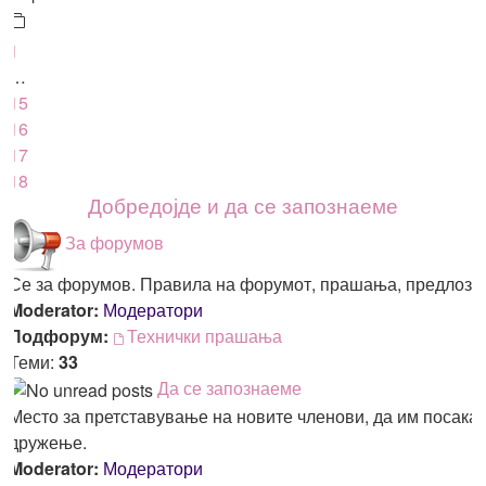
1
…
15
16
17
18
Добредојде и да се запознаеме
За форумов
Се за форумов. Правила на форумот, прашања, предлози,
Moderator:
Модератори
Подфорум:
Технички прашања
Теми:
33
Да се запознаеме
Место за претставување на новите членови, да им посакам
дружење.
Moderator:
Модератори