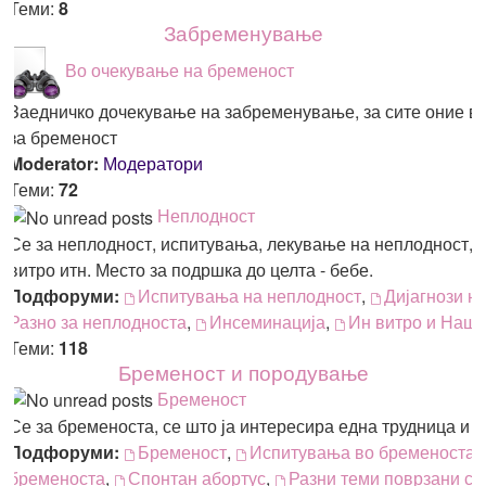
Теми:
8
Забременување
Во очекување на бременост
Заедничко дочекување на забременување, за сите оние во
за бременост
Moderator:
Модератори
Теми:
72
Неплодност
Се за неплодност, испитувања, лекување на неплодност, т
витро итн. Место за подршка до целта - бебе.
Подфоруми:
Испитувања на неплодност
,
Дијагнози н
Разно за неплодноста
,
Инсеминација
,
Ин витро и Наш
Теми:
118
Бременост и породување
Бременост
Се за бременоста, се што ја интересира една трудница и т
Подфоруми:
Бременост
,
Испитувања во бременоста
,
бременоста
,
Спонтан абортус
,
Разни теми поврзани со