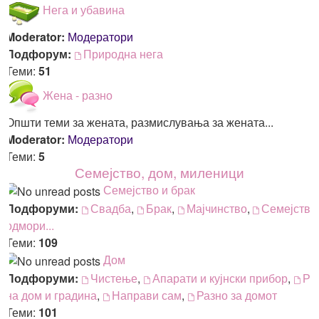
Нега и убавина
Moderator:
Модератори
Подфорум:
Природна нега
Теми:
51
Жена - разно
Општи теми за жената, размислувања за жената...
Moderator:
Модератори
Теми:
5
Семејство, дом, миленици
Семејство и брак
Подфоруми:
Свадба
,
Брак
,
Мајчинство
,
Семејство
одмори...
Теми:
109
Дом
Подфоруми:
Чистење
,
Апарати и кујнски прибор
,
Ре
на дом и градина
,
Направи сам
,
Разно за домот
Теми:
101