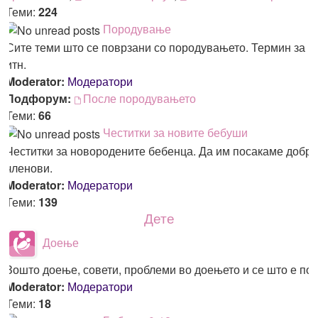
Теми:
224
Породување
Сите теми што се поврзани со породувањето. Термин за п
итн.
Moderator:
Модератори
Подфорум:
После породувањето
Теми:
66
Честитки за новите бебуши
Честитки за новородените бебенца. Да им посакаме добро
членови.
Moderator:
Модератори
Теми:
139
Дете
Доење
Зошто доење, совети, проблеми во доењето и се што е пов
Moderator:
Модератори
Теми:
18