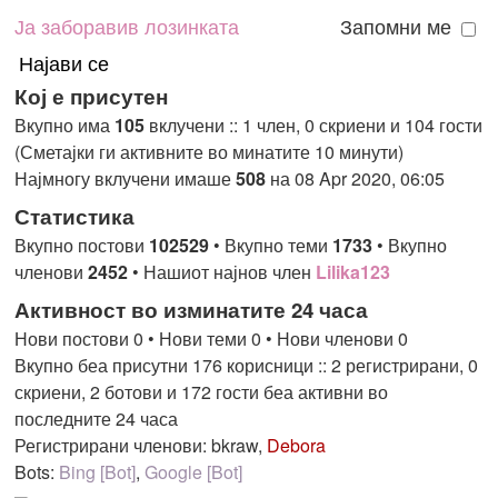
Ја заборавив лозинката
Запомни ме
Кој е присутен
Вкупно има
105
вклучени :: 1 член, 0 скриени и 104 гости
(Сметајки ги активните во минатите 10 минути)
Најмногу вклучени имаше
508
на 08 Apr 2020, 06:05
Статистика
Вкупно постови
102529
• Вкупно теми
1733
• Вкупно
членови
2452
• Нашиот најнов член
Lilika123
Активност во изминатите 24 часа
Нови постови 0 • Нови теми 0 • Нови членови 0
Вкупно беа присутни 176 корисници :: 2 регистрирани, 0
скриени, 2 ботови и 172 гости беа активни во
последните 24 часа
Регистрирани членови:
bkraw
,
Debora
Bots:
Bing [Bot]
,
Google [Bot]