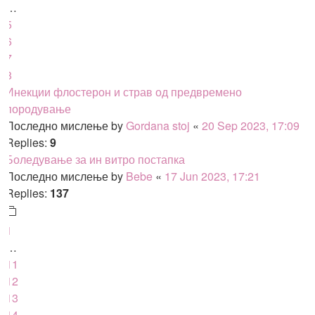
…
5
6
7
8
Инекции флостерон и страв од предвремено
породување
Последно мислење by
Gordana stoj
«
20 Sep 2023, 17:09
Replies:
9
Боледување за ин витро постапка
Последно мислење by
Bebe
«
17 Jun 2023, 17:21
Replies:
137
1
…
11
12
13
14