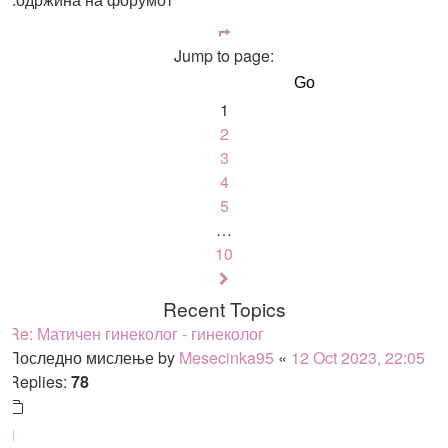
Page
1
Jump to page:
of
10
1
2
3
4
5
…
10
Next
Recent Topics
Re: Матичен гинеколог - гинеколог
Последно мислење by
Mesecinka95
«
12 Oct 2023, 22:05
Replies:
78
1