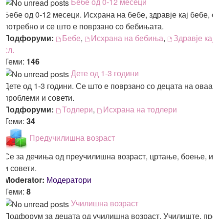
Бебе од 0-12 месеци
Бебе од 0-12 месеци. Исхрана на бебе, здравје кај бебе, о
потребно и се што е поврзано со бебињата.
Подфоруми:
Бебе
,
Исхрана на бебиња
,
Здравје кај
сл.
Теми:
146
Дете од 1-3 години
Дете од 1-3 години. Се што е поврзано со децата на оваа 
проблеми и совети.
Подфоруми:
Тодлери
,
Исхрана на тодлери
Теми:
34
Предучилишна возраст
Се за дечиња од преучилишна возраст, цртање, боење, иг
и совети.
Moderator:
Модератори
Теми:
8
Училишна возраст
Подфорум за децата од училишна возраст. Училиште, пре