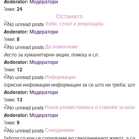
Moderator:
Модератори
Теми:
24
Останато
Хоби, спорт и рекреација
Moderator:
Модератори
Теми:
8
Да помогнеме
Место за хуманитарни акции, помош и сл.
Moderator:
Модератори
Теми:
12
Информации
Корисни инфомации информации за се што ни треба: што, 
Moderator:
Модератори
Теми:
13
Наши размислувања и ставови за разни
Moderator:
Модератори
Теми:
9
Секојдневие
Работи со кои се соочуваме во секојдневниот живот, а са