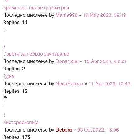
Бременост после царски рез
Последно мислење by
Mama998
«
19 May 2023, 09:49
Replies:
11
1
2
Совети за побрзо зачнување
Последно мислење by
Dona1986
«
15 Apr 2023, 23:53
Replies:
2
Кујна
Последно мислење by
NecaPereca
«
11 Apr 2023, 10:42
Replies:
12
1
2
Хистероскопија
Последно мислење by
Debora
«
03 Oct 2022, 16:06
Replies:
175