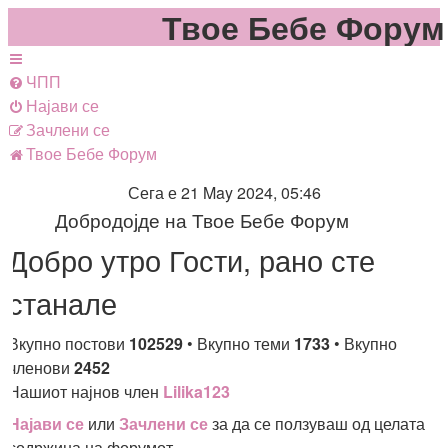
Твое Бебе Форум
ЧПП
Најави се
Зачлени се
Твое Бебе
Форум
Сега е 21 May 2024, 05:46
Добродојде на Твое Бебе Форум
Добро утро Гости, рано сте
станале
Вкупно постови
102529
• Вкупно теми
1733
• Вкупно
членови
2452
Нашиот најнов член
Lilika123
Најави се
или
Зачлени се
за да се ползуваш од целата
содржина на форумот