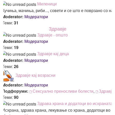
Миленици
Кучиња, мачиња, риби..., совети и се што е поврзано со н
Moderator:
Модератори
Теми:
31
Здравје
Здравје - општо
Moderator:
Модератори
Теми:
19
Здравје кај деца
Moderator:
Модератори
Теми:
26
Здравје кај возрасни
Moderator:
Модератори
Подфоруми:
Сексуално преносливи болести
,
Здравје
Теми:
90
Здрава храна и додатоци во исхраната
Исхрана, здрава храна, лекување со храна, додатоци во и