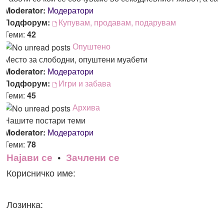
Moderator:
Модератори
Подфорум:
Купувам, продавам, подарувам
Теми:
42
Опуштено
Место за слободни, опуштени муабети
Moderator:
Модератори
Подфорум:
Игри и забава
Теми:
45
Архива
Нашите постари теми
Moderator:
Модератори
Теми:
78
Најави се
•
Зачлени се
Корисничко име:
Лозинка: