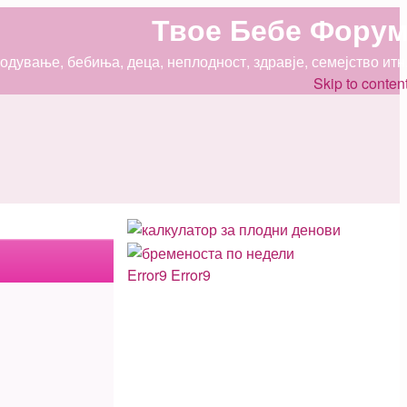
Твое Бебе Фору
дување, бебиња, деца, неплодност, здравје, семејство итн
Skip to conten
Error9
Error9