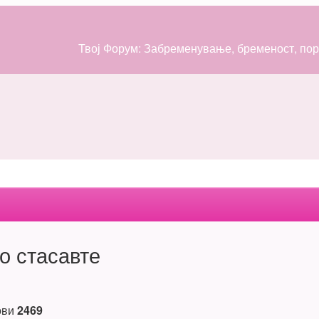
Твој Форум: Забременување, бременост, поро
о стасавте
ови
2469