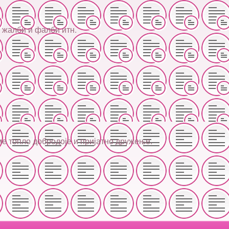
 жалби и фалби итн.
ме топло добродоје и пријатно дружење.