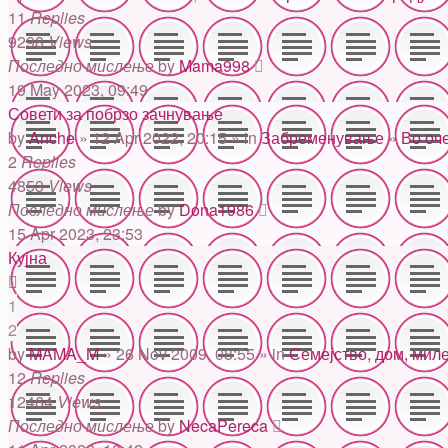
11
Replies
9298
Views
Последно мислење
by
Mama998
19 May 2023, 09:49
Совети за побрзо зачнување
by
Anche
» 12 Apr 2022, 20:15 » in
Забременување
»
Во оч
2
Replies
4853
Views
Последно мислење
by
Dona1986
15 Apr 2023, 23:53
Кујна
1
2
by
MAMA_M
» 26 Nov 2009, 08:55 » in
Семејство, дом, мил
12
Replies
12464
Views
Последно мислење
by
NecaPereca