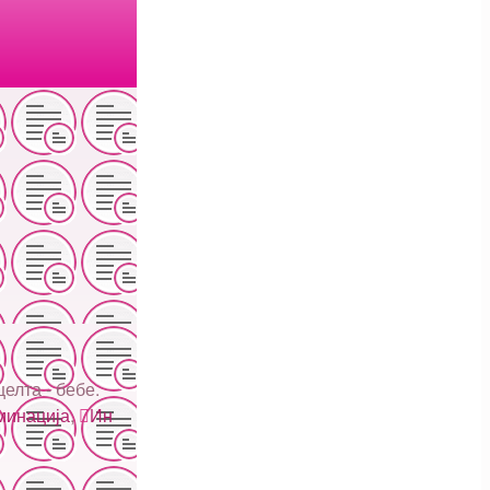
елта - бебе.
минација
,
Ин