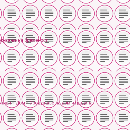
екување на бременост
еници
»
Дом
»
Уредување на дом и градина