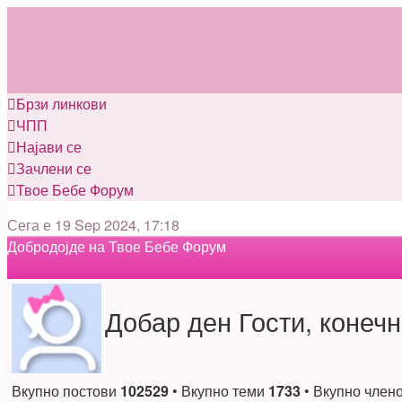
Брзи линкови
ЧПП
Најави се
Зачлени се
Твое Бебе
Форум
Сега е 19 Sep 2024, 17:18
Добродојде на Твое Бебе Форум
Добар ден Гости, конечн
Вкупно постови
102529
• Вкупно теми
1733
• Вкупно член