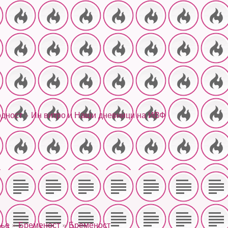
дност
»
Ин витро и Наши дневници на ИВФ
ање
»
Бременост
»
Бременост