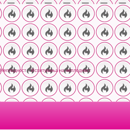
Неплодност
»
Испитувања на неплодност