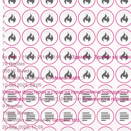
1
…
4
5
6
7
8
by
Ana
» 19 Jan 2010, 15:01 » in
Здравје
»
Здравје кај возр
78
Replies
35516
Views
Последно мислење
by
Mesecinka95
12 Oct 2023, 22:05
Инекции флостерон и страв од предвремено породување
by
anabejbi
» 27 Sep 2013, 06:53 » in
Бременост и породув
9
Replies
13500
Views
Последно мислење
by
Gordana stoj
20 Sep 2023, 17:09