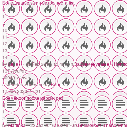
Боледување за ин витро постапка
1
…
10
11
12
13
14
by
Lejla7
» 09 Feb 2014, 15:45 » in
Забременување
»
Непло
137
Replies
40049
Views
Последно мислење
by
Bebe
17 Jun 2023, 17:21
Бременост после царски рез
1
2
by
Martinka
» 22 Oct 2016, 08:48 » in
Бременост и породув