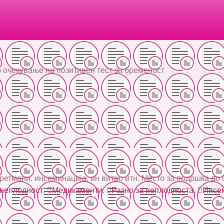
 очекување на позитивен тест за бременост
етмани, инсеминација, ин витро итн. Место за подршка до ц
 неплодност
,
Медикаменти
,
Разно за неплодноста
,
Инсе