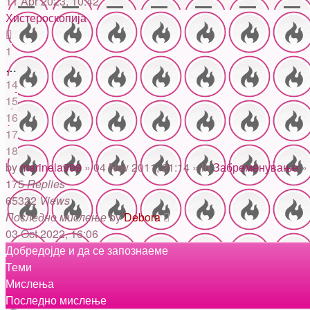
11 Apr 2023, 10:42
Хистероскопија
1
…
14
15
16
17
18
by
marinela999
» 04 Nov 2011, 21:14 » in
Забременување
»
175
Replies
65322
Views
Последно мислење
by
Debora
03 Oct 2022, 16:06
Добредојде и да се запознаеме
Теми
Мислења
Последно мислење