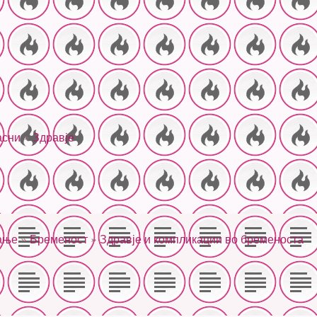
асни
»
Здравје
ање
»
Бременост
»
Здравје и компликации во бременоста