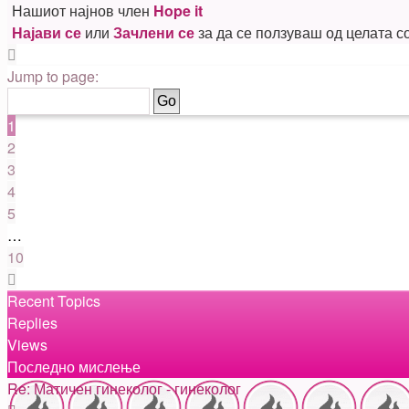
Нашиот најнов член
Hope it
Најави се
или
Зачлени се
за да се ползуваш од целата 
Page
1
Jump to page:
of
10
1
2
3
4
5
…
10
Next
Recent Topics
Replies
Views
Последно мислење
Re: Матичен гинеколог - гинеколог