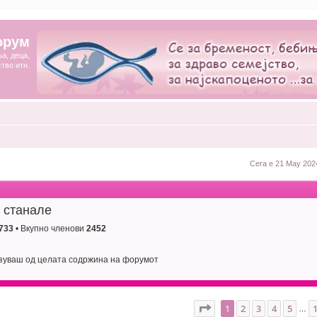
орум
а, деца,
ство итн.
Сега е 21 May 202
е станале
733
• Вкупно членови
2452
лзуваш од целата содржина на форумот
Page
1
of
10
1
2
3
4
5
…