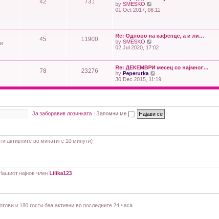
o
42
731
e
V
by
SMESKO
h
s
s
i
01 Oct 2017, 08:11
e
t
t
e
l
p
w
a
o
t
t
s
h
e
Re: Одново на кафенце, а и ли…
t
45
11900
e
s
V
by
SMESKO
ти
l
t
i
02 Jul 2020, 17:02
a
p
e
t
o
w
e
s
t
Re: ДЕКЕМВРИ месец со најмног…
s
t
78
23276
h
V
by
Peperutka
t
e
i
30 Dec 2015, 11:19
p
l
e
o
a
w
s
t
t
t
e
h
s
e
t
Ја заборавив лозинката
|
Запомни ме
l
p
a
o
t
s
e
t
s
и ги активните во минатите 10 минути)
t
p
o
s
t
Нашиот најнов член
Lilika123
ботови и 180 гости беа активни во последните 24 часа