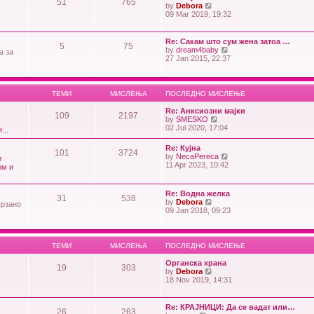
o
51
765
h
V
by
Debora
s
e
i
09 Mar 2019, 19:32
t
l
e
a
w
t
t
Re: Сакам што сум жена затоа …
e
5
75
h
V
by
dream4baby
а за
s
e
i
27 Jan 2015, 22:37
t
l
e
p
a
w
o
t
t
s
e
h
ТЕМИ
МИСЛЕЊА
ПОСЛЕДНО МИСЛЕЊЕ
t
s
e
t
l
Re: Анксиозни мајки
p
109
2197
a
V
by
SMESKO
o
t
i
02 Jul 2020, 17:04
...
s
e
e
t
s
w
Re: Кујна
t
101
3724
t
V
by
NecaPereca
и
p
h
i
11 Apr 2023, 10:42
ом и
o
e
e
s
l
w
t
a
t
Re: Водна желка
t
31
538
h
V
by
Debora
e
врзано
e
i
09 Jan 2018, 09:23
s
l
e
t
a
w
p
t
t
o
e
h
s
ТЕМИ
МИСЛЕЊА
ПОСЛЕДНО МИСЛЕЊЕ
s
e
t
t
l
Органска храна
p
19
303
a
V
by
Debora
o
t
i
18 Nov 2019, 14:31
s
e
e
t
s
w
t
t
Re: КРАЈНИЦИ: Да се вадат или…
p
26
263
h