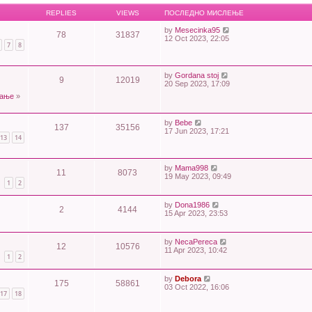
REPLIES
VIEWS
ПОСЛЕДНО МИСЛЕЊЕ
by
Mesecinka95
78
31837
12 Oct 2023, 22:05
7
8
by
Gordana stoj
9
12019
20 Sep 2023, 17:09
вање
»
by
Bebe
137
35156
17 Jun 2023, 17:21
13
14
by
Mama998
11
8073
19 May 2023, 09:49
1
2
by
Dona1986
2
4144
15 Apr 2023, 23:53
by
NecaPereca
12
10576
11 Apr 2023, 10:42
1
2
by
Debora
175
58861
03 Oct 2022, 16:06
17
18