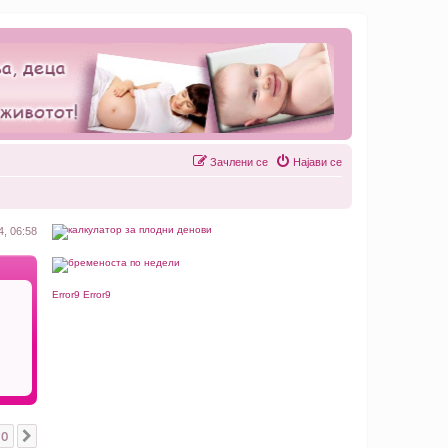
Зачлени се
Најави се
4, 06:58
Error9
Error9
10
Next