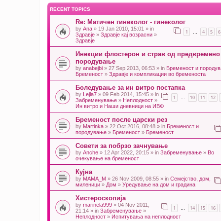
RECENT TOPICS
Re: Матичен гинеколог - гинеколог
by
Ana
» 19 Jan 2010, 15:01 » in
1
4
5
6
…
Здравје
»
Здравје кај возрасни
»
Здравје
Инекции флостерон и страв од предвремено
породување
by
anabejbi
» 27 Sep 2013, 06:53 » in
Бременост и породу
Бременост
»
Здравје и компликации во бременоста
Боледување за ин витро постапка
by
Lejla7
» 09 Feb 2014, 15:45 » in
1
10
11
12
…
Забременување
»
Неплодност
»
Ин витро и Наши дневници на ИВФ
Бременост после царски рез
by
Martinka
» 22 Oct 2016, 08:48 » in
Бременост и
породување
»
Бременост
»
Бременост
Совети за побрзо зачнување
by
Anche
» 12 Apr 2022, 20:15 » in
Забременување
»
Во
очекување на бременост
Кујна
by
MAMA_M
» 26 Nov 2009, 08:55 » in
Семејство, дом,
миленици
»
Дом
»
Уредување на дом и градина
Хистероскопија
by
marinela999
» 04 Nov 2011,
1
14
15
16
…
21:14 » in
Забременување
»
Неплодност
»
Испитувања на неплодност