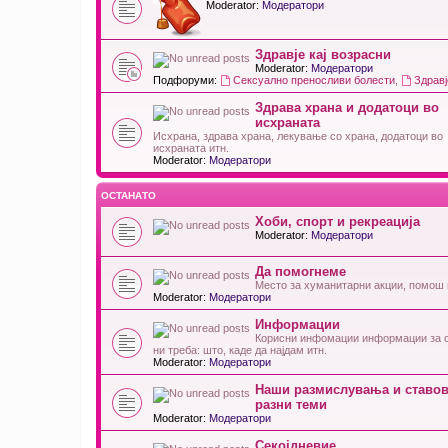
Moderator:
Модератори
Здравје кај возрасни
Moderator:
Модератори
Подфоруми:
Сексуално преносливи болести
,
Здравј
Здрава храна и додатоци во
исхраната
Исхрана, здрава храна, лекување со храна, додатоци во
исхраната итн.
Moderator:
Модератори
ОСТАНАТО
Хоби, спорт и рекреација
Moderator:
Модератори
Да помогнеме
Место за хуманитарни акции, помош 
Moderator:
Модератори
Информации
Корисни инфомации информации за 
ни треба: што, каде да најдам итн.
Moderator:
Модератори
Наши размислувања и ставов
разни теми
Moderator:
Модератори
Секојдневие