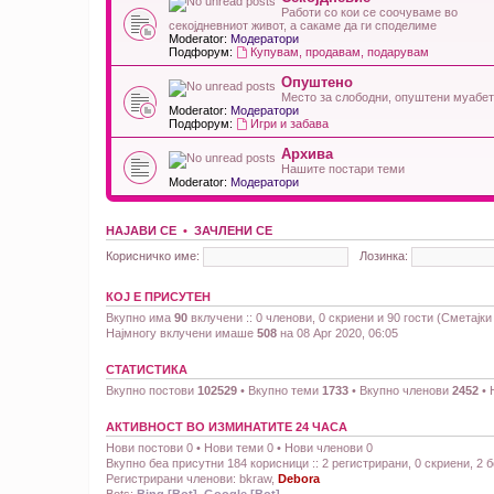
Работи со кои се соочуваме во
секојдневниот живот, а сакаме да ги споделиме
Moderator:
Модератори
Подфорум:
Купувам, продавам, подарувам
Опуштено
Место за слободни, опуштени муабе
Moderator:
Модератори
Подфорум:
Игри и забава
Архива
Нашите постари теми
Moderator:
Модератори
НАЈАВИ СЕ
•
ЗАЧЛЕНИ СЕ
Корисничко име:
Лозинка:
КОЈ Е ПРИСУТЕН
Вкупно има
90
вклучени :: 0 членови, 0 скриени и 90 гости (Сметајк
Најмногу вклучени имаше
508
на 08 Apr 2020, 06:05
СТАТИСТИКА
Вкупно постови
102529
• Вкупно теми
1733
• Вкупно членови
2452
• 
АКТИВНОСТ ВО ИЗМИНАТИТЕ 24 ЧАСА
Нови постови 0 • Нови теми 0 • Нови членови 0
Вкупно беа присутни 184 корисници :: 2 регистрирани, 0 скриени, 2 
Регистрирани членови:
bkraw
,
Debora