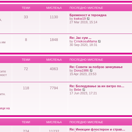
ТЕМИ
МИСЛЕЊА
ПОСЛЕДНО МИСЛЕЊЕ
Бременост и тероидна
33
1130
V
by
kwkw19
а,
i
27 Mar 2019, 15:14
e
w
t
h
Re: Јас сум ...
8
1848
e
V
by
CrnokosaMama
а им
l
i
30 Sep 2020, 18:31
a
e
t
w
e
t
s
h
ТЕМИ
МИСЛЕЊА
ПОСЛЕДНО МИСЛЕЊЕ
t
e
p
l
Re: Совети за побрзо зачнување
o
72
4063
a
V
by
Dona1986
сите
s
t
i
15 Apr 2023, 23:53
еност
t
e
e
s
w
t
t
Re: Боледување за ин витро по…
p
118
7794
h
V
by
Bebe
o
e
i
17 Jun 2023, 17:21
итн.
s
l
e
t
a
w
t
t
e
h
ици на
s
e
t
l
p
a
o
t
ТЕМИ
МИСЛЕЊА
ПОСЛЕДНО МИСЛЕЊЕ
s
e
t
s
Re: Инекции флостерон и страв…
224
11232
t