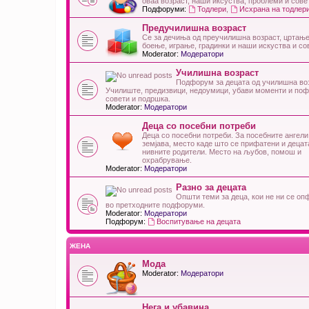
оваа возраст, наши иксуства, проблеми и сове
Подфоруми:
Тодлери
,
Исхрана на тодлер
Предучилишна возраст
Се за дечиња од преучилишна возраст, цртање
боење, играње, градинки и наши искуства и со
Moderator:
Модератори
Училишна возраст
Подфорум за децата од училишна воз
Училиште, предизвици, недоумици, убави моменти и поф
совети и подршка.
Moderator:
Модератори
Деца со посебни потреби
Деца со посебни потреби. За посебните ангели
земјава, место каде што се прифатени и децат
нивните родители. Место на љубов, помош и
охрабрување.
Moderator:
Модератори
Разно за децата
Општи теми за деца, кои не ни се оп
во претходните подфоруми.
Moderator:
Модератори
Подфорум:
Воспитување на децата
ЖЕНА
Мода
Moderator:
Модератори
Нега и убавина