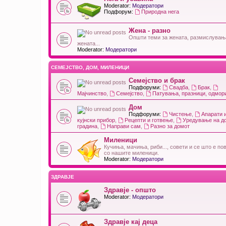
Moderator:
Модератори
Подфорум:
Природна нега
Жена - разно
Општи теми за жената, размислувањ
жената...
Moderator:
Модератори
СЕМЕЈСТВО, ДОМ, МИЛЕНИЦИ
Семејство и брак
Подфоруми:
Свадба
,
Брак
,
Мајчинство
,
Семејство
,
Патувања, празници, одмори
Дом
Подфоруми:
Чистење
,
Апарати 
кујнски прибор
,
Рецепти и готвење
,
Уредување на д
градина
,
Направи сам
,
Разно за домот
Миленици
Кучиња, мачиња, риби..., совети и се што е по
со нашите миленици.
Moderator:
Модератори
ЗДРАВЈЕ
Здравје - општо
Moderator:
Модератори
Здравје кај деца