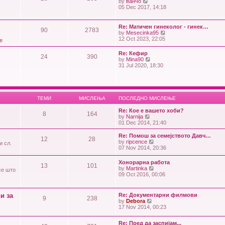
V
by
ванчо
o
e
i
05 Dec 2017, 14:18
s
l
e
t
a
w
t
t
Re: Матичен гинеколог - гинек…
e
90
2783
h
V
by
Mesecinka95
s
e
i
12 Oct 2023, 22:05
е
t
l
e
p
a
w
Re: Кефир
o
t
24
390
t
V
by
Mina90
s
e
h
i
31 Jul 2020, 18:30
t
s
e
e
t
l
w
p
a
t
o
t
h
s
e
e
t
ТЕМИ
МИСЛЕЊА
ПОСЛЕДНО МИСЛЕЊЕ
s
l
t
a
Re: Кое е вашето хоби?
p
t
8
164
V
by
Narnija
o
e
i
01 Dec 2014, 21:40
s
s
e
t
t
w
Re: Помош за семејството Давч…
p
12
28
t
V
by
ripcence
и сл.
o
h
i
07 Nov 2014, 20:36
s
e
e
t
l
w
Хонорарна работа
a
13
101
t
V
by
Martinka
се што
t
h
i
09 Oct 2016, 00:06
e
e
e
s
l
w
t
a
t
p
и за
Re: Документарни филмови
t
9
238
h
o
V
by
Debora
e
e
s
i
17 Nov 2014, 00:23
s
l
t
e
t
a
w
p
t
Re: Пред да заспијам...
t