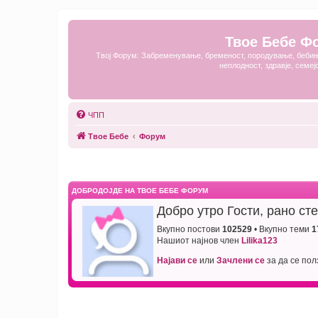
Твое Бебе Ф
Твој Форум: Забременување, бременост, породување, бебињ
неплодност, здравје, семеј
ЧПП
Твое Бебе
Форум
ДОБРОДОЈДЕ НА ТВОЕ БЕБЕ ФОРУМ
Добро утро Гости, рано ст
Вкупно постови
102529
• Вкупно теми
1
Нашиот најнов член
Lilika123
Најави се
или
Зачлени се
за да се по