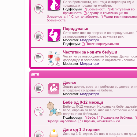
Се за бременоста, се што ја интересира една
трудница и труднички муабети.
Подфоруми:
Бременост
,
Испитувања во
бременоста
,
Здравје и компликации во
бременоста
,
Спонтан абортус
,
Разни теми поврзани
бременоста
Породување
Сите теми што се поврзани со породувањето.
за породување, болница, искуства итн.
Moderator:
Модератори
Подфорум:
После породувањето
Честитки за новите бебуши
Честитки за новородените бебенца. Да им пос
добродојде и благослов на најмалите членови.
Moderator:
Модератори
ДЕТЕ
Доење
Зошто доење, совети, проблеми во доењето и 
е поврзано со доење на бебето.
Moderator:
Модератори
Бебе од 0-12 месеци
Бебе од 0-12 месеци. Исхрана на бебе, здравје 
бебе, опрема за бебе, што ни е потребно и се 
поврзано со бебињата.
Подфоруми:
Бебе
,
Исхрана на бебиња
,
Здравје кај бебиња
,
Опрема, козметика и сл.
Дете од 1-3 години
Дете од 1-3 години. Се што е поврзано со деца