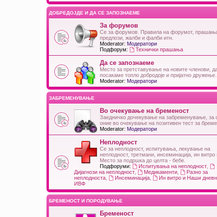
ДОБРЕДОЈДЕ И ДА СЕ ЗАПОЗНАЕМЕ
За форумов
Се за форумов. Правила на форумот, прашањ
предлози, жалби и фалби итн.
Moderator:
Модератори
Подфорум:
Технички прашања
Да се запознаеме
Место за претставување на новите членови, д
посакаме топло добродоје и пријатно дружење.
Moderator:
Модератори
ЗАБРЕМЕНУВАЊЕ
Во очекување на бременост
Заедничко дочекување на забременување, за 
оние во очекување на позитивен тест за брем
Moderator:
Модератори
Неплодност
Се за неплодност, испитувања, лекување на
неплодност, третмани, инсеминација, ин витро 
Место за подршка до целта - бебе.
Подфоруми:
Испитувања на неплодност
,
Дијагнози на неплодност
,
Медикаменти
,
Разно за
неплодноста
,
Инсеминација
,
Ин витро и Наши дневн
ИВФ
БРЕМЕНОСТ И ПОРОДУВАЊЕ
Бременост