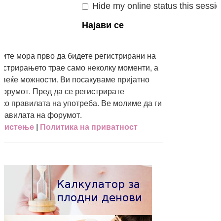
Hide my online status this sessi
е
авите мора прво да бидете регистрирани на
истрирањето трае само неколку моменти, а
овеќе можности. Ви посакуваме пријатно
орумот. Пред да се регистрирате
 со правилата на употреба. Ве молиме да ги
правилата на форумот.
ористење
|
Политика на приватност