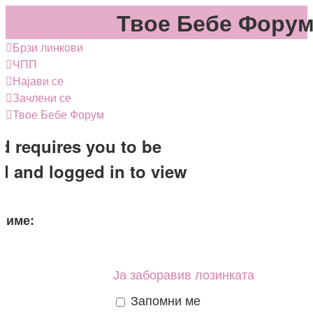
Твое Бебе Фору
Брзи линкови
ЧПП
Најави се
Зачлени се
Твое Бебе
Форум
d requires you to be
ed and logged in to view
 име:
Ја заборавив лозинката
Запомни ме