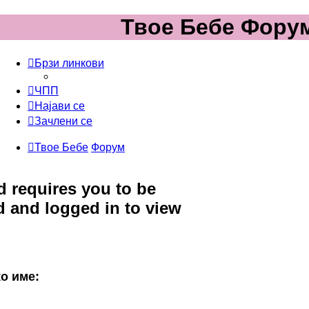
Твое Бебе Фору
Брзи линкови
ЧПП
Најави се
Зачлени се
Твое Бебе
Форум
d requires you to be
d and logged in to view
о име: