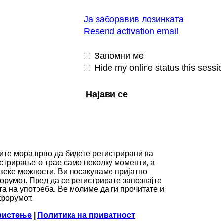
Ја заборавив лозинката
Resend activation email
Запомни ме
Hide my online status this sessi
вите мора прво да бидете регистрирани на
стрирањето трае само неколку моменти, а
веќе можности. Ви посакуваме пријатно
румот. Пред да се регистрирате запознајте
та на употреба. Ве молиме да ги прочитате и
 форумот.
ористење
|
Политика на приватност