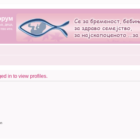
орум
а, деца,
ство итн.
d in to view profiles.
on