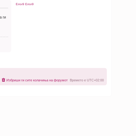
Error9
Error9
а ги
Избриши ги сите колачиња на форумот
Времето е
UTC+02:00