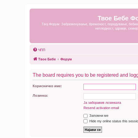
Твое Бебе Ф
Твој Форум: Забременување, бременост, породување, бебињ
неплодност, здравје, семеј
ЧПП
Твое Бебе
Форум
The board requires you to be registered and logge
Корисничко име:
Лозинка:
Ја заборавив лозинката
Resend activation email
Запомни ме
Hide my online status this sessi