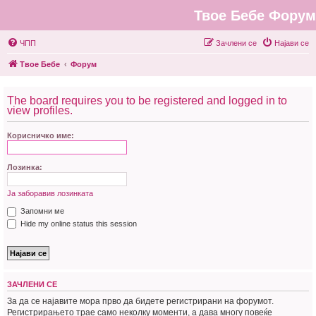
Твое Бебе Форум
ЧПП
Зачлени се
Најави се
Твое Бебе
Форум
The board requires you to be registered and logged in to
view profiles.
Корисничко име:
Лозинка:
Ја заборавив лозинката
Запомни ме
Hide my online status this session
ЗАЧЛЕНИ СЕ
За да се најавите мора прво да бидете регистрирани на форумот.
Регистрирањето трае само неколку моменти, а дава многу повеќе