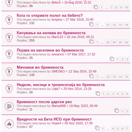
Последно мислење by
Bebce
«
16 Aug 2018, 11:01
Replies:
96
1
7
8
9
10
…
Кога го откривте полот на бебето?
Последно мислење by
borjana
«
27 Mar 2018, 15:45
Replies:
132
1
11
12
13
14
…
Качување на килажа во бременоста
Последно мислење by
Mari123
«
18 Jan 2018, 06:21
Replies:
255
1
23
24
25
26
…
Појава на киселини во бременоста
Последно мислење by
aneance
«
07 Mar 2017, 17:32
Replies:
25
1
2
3
Мачнини во бременоста
Последно мислење by
SMESKO
«
12 Sep 2016, 15:49
Replies:
148
1
12
13
14
15
…
Недели, месеци и тромесечија во бременоста
Последно мислење by
Lejla7
«
29 Nov 2014, 13:29
Replies:
59
1
2
3
4
5
6
Бременост после царски рез
Последно мислење by
Mama998
«
19 May 2023, 09:49
Replies:
11
1
2
Вредности на Бета HCG при бременост
Последно мислење by
Hope4
«
05 Nov 2020, 17:39
Replies:
67
1
4
5
6
7
…