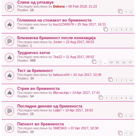
Слики од ултазвук
Последно мислење by
Debora
«
06 Feb 2018, 21:23
Replies:
16
1
2
Големина на стомакот во бременоста
Последно мислење by
buci12345678
«
25 Sep 2017, 16:31
Replies:
44
1
2
3
4
5
Близначка бременост после конизација
Последно мислење by
Junior
«
22 Aug 2017, 09:53
Replies:
1
Трудничко катче
Последно мислење by
Теа22
«
11 Aug 2017, 09:02
Replies:
568
1
54
55
56
57
…
Teст за бременост
Последно мислење by
bebusce04
«
10 Jun 2017, 10:36
Replies:
34
1
2
3
4
Стрии во бременоста
Последно мислење by
Bliznacinja
«
14 Apr 2017, 17:41
Replies:
54
1
2
3
4
5
6
Последни денови од бременоста
Последно мислење by
Lejla7
«
10 Apr 2017, 18:03
Replies:
15
1
2
Папокот во бременоста
Последно мислење by
SMESKO
«
07 Apr 2017, 18:38
Replies:
10
1
2