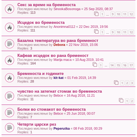
Секс за време на бременоста
Последно мислење by
SinookaBosonoga
«
25 Sep 2020, 08:37
Replies:
113
1
9
10
11
12
…
Исцедок во бременоста
Последно мислење by
Anonimna0112
«
22 Dec 2019, 19:56
Replies:
111
1
9
10
11
12
…
Базална температура во рана бременост
Последно мислење by
Debora
«
22 Nov 2019, 15:06
Replies:
3
Кафеав исцедок во рана бременост
Последно мислење by
Marija maca
«
10 Aug 2019, 10:41
Replies:
164
1
14
15
16
17
…
Бременоста и годините
Последно мислење by
kit-kat
«
01 Feb 2019, 14:39
Replies:
28
1
2
3
чувство на затегнат стомак во бременоста
Последно мислење by
Bebce
«
16 Aug 2018, 11:21
Replies:
11
1
2
Болки во стомакот во бременоста
Последно мислење by
Bebce
«
25 Jun 2018, 00:07
Replies:
7
Четврти царски рез
Последно мислење by
Peperutka
«
08 Feb 2018, 00:29
Replies:
1