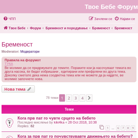
Твое Бебе Форум
ЧПП
Зачлени се
Најави се
Твое Бебе
Форум
Бременост и породување
Бременост
Бременост
Бременост
Moderator:
Модератори
Правила на форумот
ТУКА
Ве молиме да се придржувате до темите. Пораките кои ја насочуваат темата во
друга насока, ќе бидат избришани , едитирани или префрлени во друга тема.
Доколку сметате дека нема соодветна тема или не можете да ја најдете, ве
молиме започнете нова.
Нова тема
1
2
3
4
Next
78 теми
Теми
Кога прв пат го чувте срцето на бебето
Последно мислење by
kiki4ka
«
28 Oct 2018, 10:38
Replies:
82
1
6
7
8
9
…
Кога за прв пат го почувствувавте движењето на бебето?