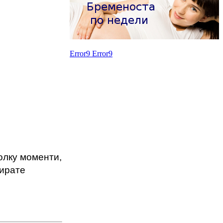
Error9
Error9
олку моменти,
рирате