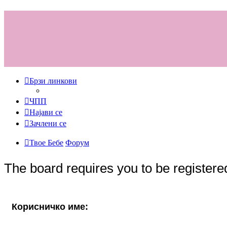
Брзи линкови
ЧПП
Најави се
Зачлени се
Твое Бебе
Форум
The board requires you to be registered
Корисничко име: