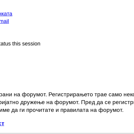
нката
mail
atus this session
ирани на форумот. Регистрирањето трае само нек
пријатно дружење на форумот. Пред да се регист
лиме да ги прочитате и правилата на форумот.
ст