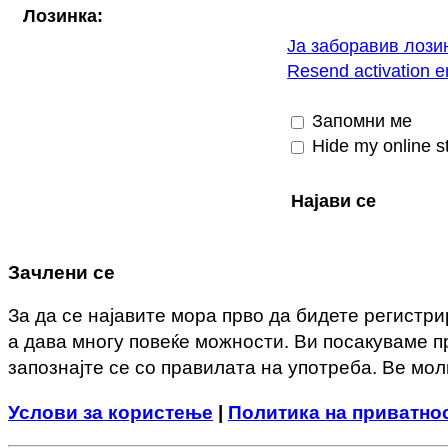
Лозинка:
Ја заборавив лози
Resend activation e
Запомни ме
Hide my online st
Зачлени се
За да се најавите мора прво да бидете регистр
а дава многу повеќе можности. Ви посакуваме 
запознајте се со правилата на употреба. Ве мо
Услови за користење
|
Политика на приватно