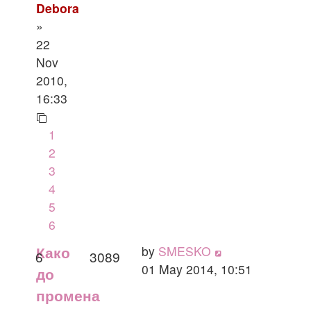
Debora
»
22
Nov
2010,
16:33
1
2
3
4
5
6
by
SMESKO
Како
6
3089
01 May 2014, 10:51
до
промена