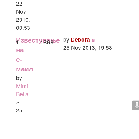
22
Nov
2010,
00:53
by
Debora
Известување
1
1868
25 Nov 2013, 19:53
на
е-
маил
by
Mimi
Bella
»
25
Nov
2013,
19:45