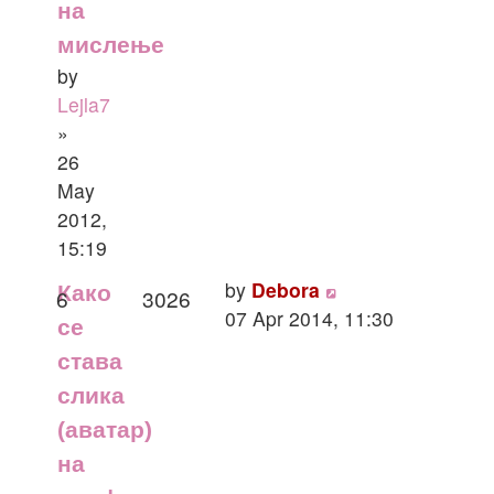
на
мислење
by
Lejla7
»
26
May
2012,
15:19
by
Debora
Како
6
3026
07 Apr 2014, 11:30
се
става
слика
(аватар)
на