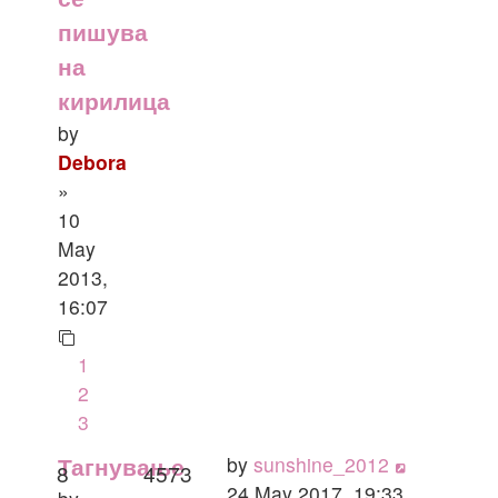
пишува
на
кирилица
by
Debora
»
10
May
2013,
16:07
1
2
3
by
sunshine_2012
Тагнување
8
4573
24 May 2017, 19:33