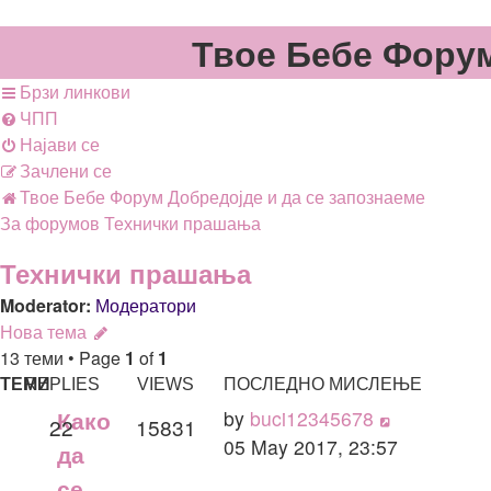
Твое Бебе Фору
Брзи линкови
ЧПП
Најави се
Зачлени се
Твое Бебе
Форум
Добредојде и да се запознаеме
За форумов
Технички прашања
Технички прашања
Moderator:
Модератори
Нова тема
13 теми • Page
1
of
1
ТЕМИ
REPLIES
VIEWS
ПОСЛЕДНО МИСЛЕЊЕ
by
buci12345678
Како
22
15831
05 May 2017, 23:57
да
се