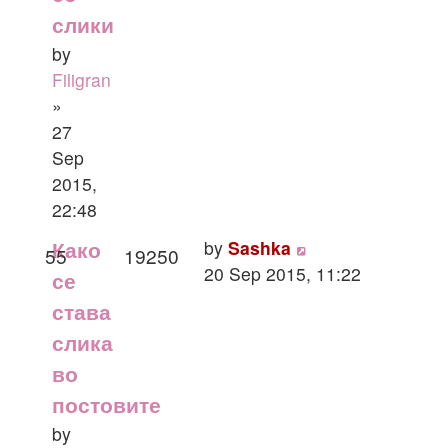
слики
by
Filigran
»
27
Sep
2015,
22:48
by
Sashka
Како
55
19250
20 Sep 2015, 11:22
се
става
слика
во
постовите
by