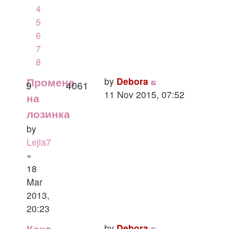
4
5
6
7
8
by
Debora
Промена
9
4061
11 Nov 2015, 07:52
на
лозинка
by
Lejla7
»
18
Mar
2013,
20:23
by
Debora