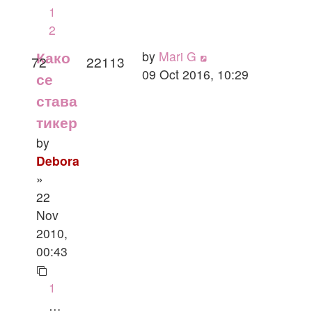
1
2
by
Mari G
Како
72
22113
09 Oct 2016, 10:29
се
става
тикер
by
Debora
»
22
Nov
2010,
00:43
1
…