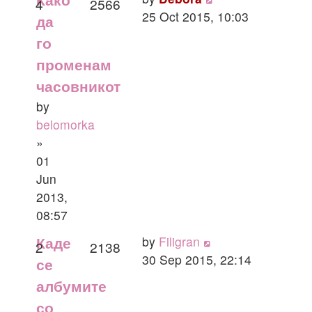
Како
4
2566
25 Oct 2015, 10:03
да
го
променам
часовникот
by
belomorka
»
01
Jun
2013,
08:57
by
Filigran
Кaде
2
2138
30 Sep 2015, 22:14
се
aлбумите
сo