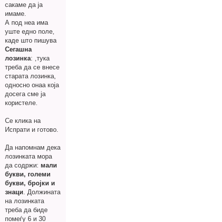
сакаме да ја
имаме.
А под неа има
уште едно поле,
каде што пишува
Сегашна
лозинка
: ,тука
треба да се внесе
старата лозинка,
односно онаа која
досега сме ја
користеле.
Се клика на
Испрати и готово.
Да напомнам дека
лозинката мора
да содржи:
мали
букви, големи
букви, бројки и
знаци
. Должината
на лозинката
треба да биде
помеѓу 6 и 30