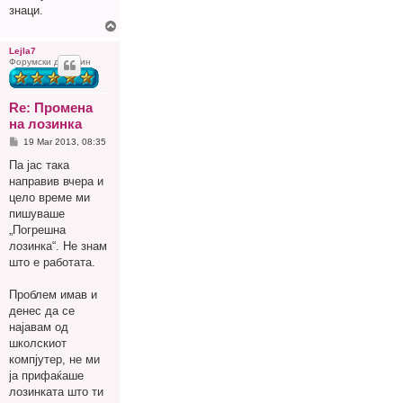
знаци.
Г
о
р
Lejla7
Форумски домаќин
е
Re: Промена
на лозинка
P
19 Mar 2013, 08:35
o
s
Па јас така
t
направив вчера и
цело време ми
пишуваше
„Погрешна
лозинка“. Не знам
што е работата.
Проблем имав и
денес да се
најавам од
школскиот
компјутер, не ми
ја прифаќаше
лозинката што ти