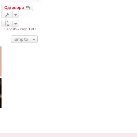
о
Одговори
р
е
10 posts • Page
1
of
1
Jump to