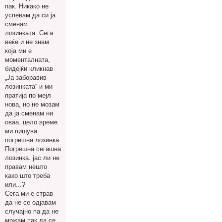
пак. Никако не
успевам да си ја
сменам
лозинката. Сега
веќе и не знам
која ми е
моменталната,
бидејќи кликнав
„Ја заборавив
лозинката“ и ми
пратија по мејл
нова, но не мозам
да ја сменам ни
оваа. цело време
ми пишува
погрешна лозинка.
Погрешна сегашна
лозинка. јас ли не
правам нешто
како што треба
или...?
Сега ми е страв
да не се одјавам
случајно па да не
можам пак да се