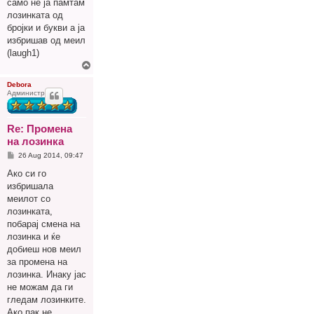
само не ја памтам
лозинката од
бројки и букви а ја
избришав од меил
(laugh1)
Г
о
р
Debora
Администратор
е
Re: Промена
на лозинка
P
26 Aug 2014, 09:47
o
s
Ако си го
t
избришала
меилот со
лозинката,
побарај смена на
лозинка и ќе
добиеш нов меил
за промена на
лозинка. Инаку јас
не можам да ги
гледам лозинките.
Ако пак не