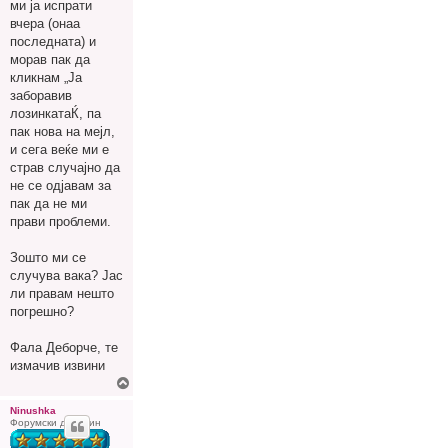
ми ја испрати
вчера (онаа
последната) и
морав пак да
кликнам „Ја
заборавив
лозинкатаЌ, па
пак нова на мејл,
и сега веќе ми е
страв случајно да
не се одјавам за
пак да не ми
прави проблеми.
Зошто ми се
случува вака? Јас
ли правам нешто
погрешно?
Фала Деборче, те
измачив извини
Г
о
р
Ninushka
Форумски домаќин
е