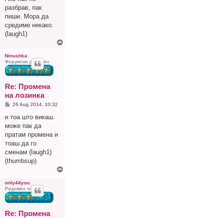
разбрав, пак
пиши. Мора да
средиме некако.
(laugh1)
Г
о
р
Ninushka
Форумски домаќин
е
Re: Промена
на лозинка
P
26 Aug 2014, 10:32
o
s
и тоа што викаш.
t
може пак да
пратам промена и
тоаш да го
сменам (laugh1)
(thumbsup)
Г
о
р
only44you
Редовен член
е
Re: Промена