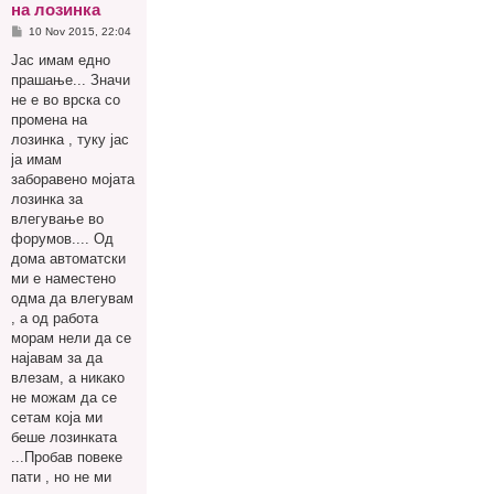
на лозинка
P
10 Nov 2015, 22:04
o
s
Јас имам едно
t
прашање... Значи
не е во врска со
промена на
лозинка , туку јас
ја имам
заборавено мојата
лозинка за
влегување во
форумов.... Од
дома автоматски
ми е наместено
одма да влегувам
, а од работа
морам нели да се
најавам за да
влезам, а никако
не можам да се
сетам која ми
беше лозинката
...Пробав повеке
пати , но не ми