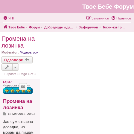
Твое Бебе Форум
ЧПП
Зачлени се
Најави се
Твое Бебе
Форум
Добредојде и да се запознаеме
За форумов
Технички прашања
Промена на
лозинка
Moderator:
Модератори
Одговори
10 posts • Page
1
of
1
Lejla7
Форумски домаќин
Промена на
лозинка
P
18 Mar 2013, 20:23
o
s
Јас сум стварно
t
досадна, но
морам да пишам