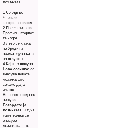
лозинката:
1 Се оди во
Членски
контролен панел.
2 Па се клика на
Профил - вториот
таб горе.
3 Лево се клика
на Уреди ги
прилагодувањата
на акаунтот.
4 Кај што пишува
Нова лозинка
: се
внесува новата
лозинка што
сакаме да ја
имаме.
Во полето под неа
пишува
Потврдете ја
лозинката
: и тука
уште еднаш се
внесува
лозинката, што