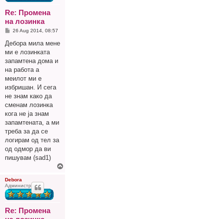
Re: Промена
на лозинка
P
26 Aug 2014, 08:57
o
s
Дебора мила мене
t
ми е лозинката
запамтена дома и
на работа а
меилот ми е
избришан. И сега
не знам како да
сменам лозинка
кога не ја знам
запамтената, а ми
треба за да се
логирам од тел за
од одмор да ви
пишувам (sad1)
Г
о
р
Debora
Администратор
е
Re: Промена