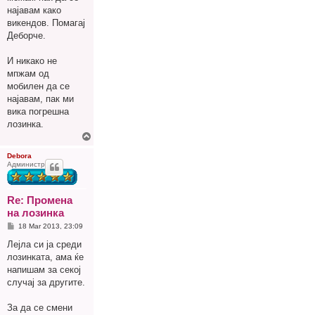
најавам како
викендов. Помагај
Деборче.
И никако не
мпжам од
мобилен да се
најавам, пак ми
вика погрешна
лозинка.
Г
о
р
Debora
Администратор
е
Re: Промена
на лозинка
P
18 Mar 2013, 23:09
o
s
Лејла си ја среди
t
лозинката, ама ќе
напишам за секој
случај за другите.
За да се смени