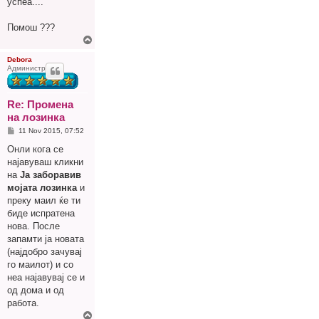
успеа....
Помош ???
Г
о
р
Debora
Администратор
е
Re: Промена
на лозинка
P
11 Nov 2015, 07:52
o
s
Онли кога се
t
најавуваш кликни
на
Ја заборавив
мојата лозинка
и
преку маил ќе ти
биде испратена
нова. После
запамти ја новата
(најдобро зачувај
го маилот) и со
неа најавувај се и
од дома и од
работа.
Г