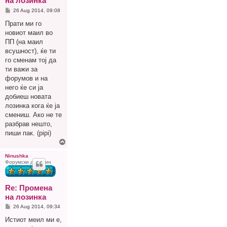
на лозинка
P
26 Aug 2014, 09:08
o
s
Прати ми го
t
новиот маил во
ПП (на маил
всушност), ќе ти
го сменам тој да
ти важи за
форумов и на
него ќе си ја
добиеш новата
лозинка кога ќе ја
смениш. Ако не те
разбрав нешто,
пиши пак. (pipi)
Г
о
р
Ninushka
Форумски домаќин
е
Re: Промена
на лозинка
P
26 Aug 2014, 09:34
o
s
Истиот меил ми е,
t