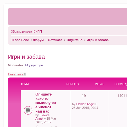
Брзи линкови
ЧПП
Твое Бебе
Форум
Останато
Опуштено
Игри и забава
Игри и забава
Moderator:
Модератори
Нова тема
ТЕМИ
REPLIES
VIEWS
ПОСЛЕД
Опишете
19
1401
како го
замислуват
by
Flower-Angel
е членот
23 Jun 2015, 20:17
над вас
by
Flower-
Angel
» 18 Mar
2015, 23:17