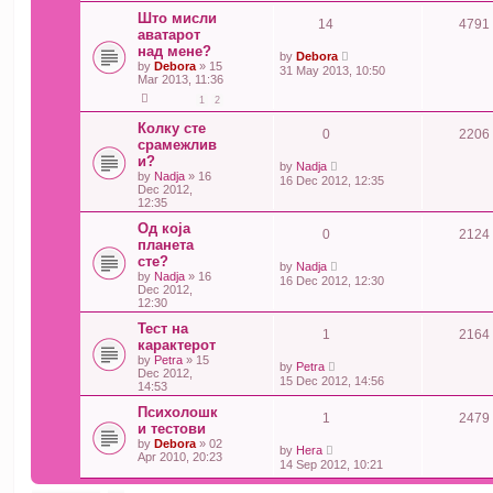
Што мисли
14
4791
аватарот
над мене?
by
Debora
by
Debora
» 15
31 May 2013, 10:50
Mar 2013, 11:36
1
2
Колку сте
0
2206
срамежлив
и?
by
Nadja
by
Nadja
» 16
16 Dec 2012, 12:35
Dec 2012,
12:35
Од која
0
2124
планета
сте?
by
Nadja
by
Nadja
» 16
16 Dec 2012, 12:30
Dec 2012,
12:30
Тест на
1
2164
карактерот
by
Petra
» 15
by
Petra
Dec 2012,
15 Dec 2012, 14:56
14:53
Психолошк
1
2479
и тестови
by
Debora
» 02
by
Hera
Apr 2010, 20:23
14 Sep 2012, 10:21