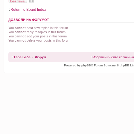
Нова тема
Return to Board Index
ДОЗВОЛИ НА ФОРУМОТ
You
cannot
post new topics in this forum
You
cannot
reply to topics in this forum
You
cannot
edit your posts in this forum
You
cannot
delete your posts in this forum
Твое Бебе
Форум
Избриши ги сите колачињ
Powered by phpBB® Forum Software © phpBB Lim