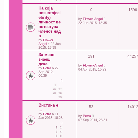
1
2
На која
0
1596
позната(cel
ebrity)
by
Flower-Angel
личност ве
22 Jun 2015, 18:35
потсетува
членот над
в
by
Flower-
Angel
» 22 Jun
2015, 18:35
За мене
291
4425
знаеш
дека...
by
Flower-Angel
by
Petra
» 27
04 Apr 2015, 15:29
Sep 2012,
00:39
1
…
26
27
28
29
30
Вистина е
53
1401
...
by
Petra
» 11
by
Petra
Jan 2013, 18:28
07 Sep 2014, 23:31
1
2
3
4
5
6