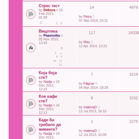
Стрес тест
14
4979
by
Debora
» 15
Feb 2013,
by
Petra
01:58
07 Sep 2014, 23:11
1
2
Вицотека
117
2433
by
Peperutka
»
02 Nov 2010,
by
Mau
13:43
12 Apr 2014, 13:21
1
…
8
9
10
11
12
Која боја
7
3219
сте?
by
Nadja
» 16
by
Filigran
Dec 2012,
04 Mar 2014, 18:29
12:22
Кое кафе
6
3152
сте?
by
Nadja
» 16
by
malenaD
Dec 2012,
12 Jul 2013, 16:15
12:17
Каде би
1
2275
требало да
живеете?
by
malenaD
by
Nadja
» 16
12 Jul 2013, 16:09
Dec 2012,