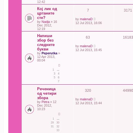
12:42
Кој лик од
7
3171
цртаните
сте?
by
malenaD
by
Nadja
» 16
12 Jul 2013, 16:06
Dec 2012,
12:19
Напиши
63
1618
збор без
следните
by
malenaD
букви
12 Jul 2013, 15:45
by
Peperutka
»
12 Apr 2013,
00:04
1
…
3
4
5
6
7
Реченица
320
4499
од четири
збора
by
malenaD
by
Petra
» 12
12 Jul 2013, 15:44
Dec 2012,
10:23
1
…
29
30
31
32
33