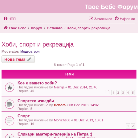
Твое Бебе Форум
ЧПП
Зачлени се
Најави се
Твое Бебе
Форум
Останато
Хоби, спорт и рекреација
Хоби, спорт и рекреација
Moderator:
Модератори
Нова тема
8 теми • Page
1
of
1
Теми
Кое е вашето хоби?
Последно мислење by
Narnija
«
01 Dec 2014, 21:40
Replies:
45
1
2
3
4
5
Спортски изведби
Последно мислење by
Debora
«
08 Dec 2013, 14:02
Replies:
5
Спорт
Последно мислење by
Moniche80
«
01 Dec 2013, 13:01
Replies:
16
1
2
Сликари аматери-галерија на Петра :)