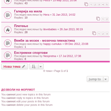
Последно мислење by
Petra
«
15 May 2013, 20:06
Replies:
43
1
2
3
4
5
Галерија на мила
Последно мислење by
Hera
«
31 Jan 2013, 14:02
Replies:
10
1
2
Плетење
Последно мислење by
ilovebabies
«
26 Jan 2013, 00:19
Replies:
28
1
2
3
Вежби за мозок - мозочна гимнастика
Последно мислење by
happy cumulus
«
09 Dec 2012, 23:08
Replies:
1
Екстремни спортови
Последно мислење by
Nespretna
«
17 Jul 2012, 17:38
Replies:
8
Нова тема
8 теми • Page
1
of
1
Jump to
ДОЗВОЛИ НА ФОРУМОТ
You
cannot
post new topics in this forum
You
cannot
reply to topics in this forum
You
cannot
edit your posts in this forum
You
cannot
delete your posts in this forum