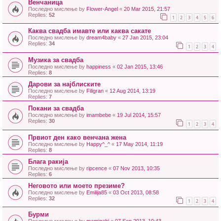
Венчаница
Последно мислење by
Flower-Angel
«
20 Mar 2015, 21:57
Replies:
52
1
2
3
4
5
6
Каква свадба имавте или каква сакате
Последно мислење by
dream4baby
«
27 Jan 2015, 23:04
Replies:
34
1
2
3
4
Музика за свадба
Последно мислење by
happiness
«
02 Jan 2015, 13:46
Replies:
8
Дарови за најблиските
Последно мислење by
Filigran
«
12 Aug 2014, 13:19
Replies:
7
Покани за свадба
Последно мислење by
imambebe
«
19 Jul 2014, 15:57
Replies:
30
1
2
3
4
Првиот ден како венчана жена
Последно мислење by
Happy^_^
«
17 May 2014, 11:19
Replies:
8
Блага ракија
Последно мислење by
ripcence
«
07 Nov 2013, 10:35
Replies:
6
Неговото или моето презиме?
Последно мислење by
Emilija85
«
03 Oct 2013, 08:58
Replies:
32
1
2
3
4
Бурми