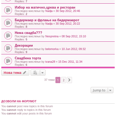
Replies:
7
Избор на матично,црква и ресторан
Последно мислење by
Nadja
«
30 Sep 2012, 20:46
Replies:
2
Бидермаер и фрлање на бидермаерот
Последно мислење by
Nadja
«
30 Sep 2012, 20:22
Replies:
8
Нема свадба???
Последно мислење by
Nespretna
«
08 Sep 2012, 15:10
Replies:
5
Декорации
Последно мислење by
belomorka
«
10 Jun 2012, 09:32
Replies:
9
Свадбена торта
Последно мислење by
ivana28
«
15 Dec 2011, 11:34
Replies:
6
Нова тема
1
2
Next
37 теми
Jump to
ДОЗВОЛИ НА ФОРУМОТ
You
cannot
post new topics in this forum
You
cannot
reply to topics in this forum
You
cannot
edit your posts in this forum