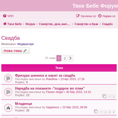
Твое Бебе Форум
ЧПП
Зачлени се
Најави се
Твое Бебе
Форум
Семејство, дом, миленици
Семејство и брак
Свадба
Свадба
Moderator:
Модератори
Нова тема
1
2
Next
37 теми
Теми
Фризура шминка и накит за свадба
Последно мислење by
RainBow
«
23 Apr 2015, 17:26
Replies:
9
Наредба на поканите -"подарок во плик"
Последно мислење by
Flower-Angel
«
30 Mar 2015, 14:16
Replies:
13
1
2
Младенци
Последно мислење by
happiness
«
23 Mar 2015, 08:06
Replies:
33
1
2
3
4