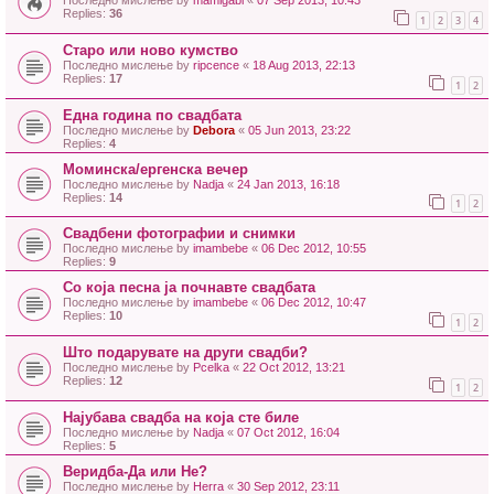
Последно мислење by
mamigabi
«
07 Sep 2013, 10:43
Replies:
36
1
2
3
4
Старо или ново кумство
Последно мислење by
ripcence
«
18 Aug 2013, 22:13
Replies:
17
1
2
Една година по свадбата
Последно мислење by
Debora
«
05 Jun 2013, 23:22
Replies:
4
Моминска/ергенска вечер
Последно мислење by
Nadja
«
24 Jan 2013, 16:18
Replies:
14
1
2
Свадбени фотографии и снимки
Последно мислење by
imambebe
«
06 Dec 2012, 10:55
Replies:
9
Со која песна ја почнавте свадбата
Последно мислење by
imambebe
«
06 Dec 2012, 10:47
Replies:
10
1
2
Што подарувате на други свадби?
Последно мислење by
Pcelka
«
22 Oct 2012, 13:21
Replies:
12
1
2
Најубава свадба на која сте биле
Последно мислење by
Nadja
«
07 Oct 2012, 16:04
Replies:
5
Веридба-Да или Не?
Последно мислење by
Herra
«
30 Sep 2012, 23:11