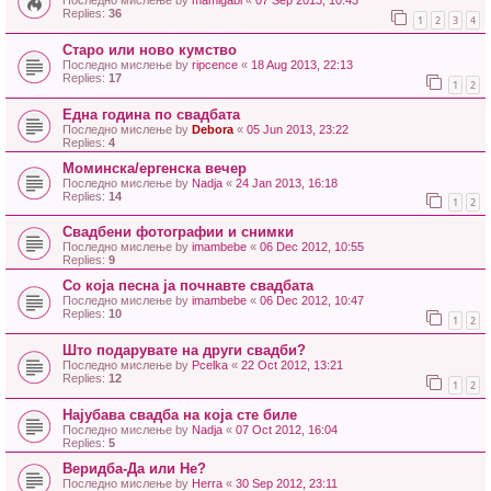
Последно мислење by
mamigabi
«
07 Sep 2013, 10:43
Replies:
36
1
2
3
4
Старо или ново кумство
Последно мислење by
ripcence
«
18 Aug 2013, 22:13
Replies:
17
1
2
Една година по свадбата
Последно мислење by
Debora
«
05 Jun 2013, 23:22
Replies:
4
Моминска/ергенска вечер
Последно мислење by
Nadja
«
24 Jan 2013, 16:18
Replies:
14
1
2
Свадбени фотографии и снимки
Последно мислење by
imambebe
«
06 Dec 2012, 10:55
Replies:
9
Со која песна ја почнавте свадбата
Последно мислење by
imambebe
«
06 Dec 2012, 10:47
Replies:
10
1
2
Што подарувате на други свадби?
Последно мислење by
Pcelka
«
22 Oct 2012, 13:21
Replies:
12
1
2
Најубава свадба на која сте биле
Последно мислење by
Nadja
«
07 Oct 2012, 16:04
Replies:
5
Веридба-Да или Не?
Последно мислење by
Herra
«
30 Sep 2012, 23:11