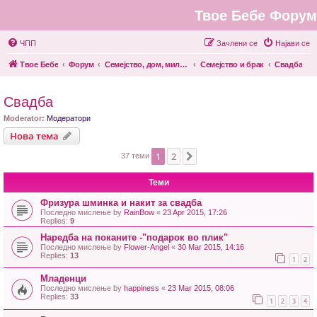
Твое Бебе Форум
ЧПП
Зачлени се
Најави се
Твое Бебе
Форум
Семејство, дом, миленици
Семејство и брак
Свадба
Свадба
Moderator:
Модератори
Нова тема
1
2
Next
37 теми
Теми
Фризура шминка и накит за свадба
Последно мислење by
RainBow
«
23 Apr 2015, 17:26
Replies:
9
Наредба на поканите -"подарок во плик"
Последно мислење by
Flower-Angel
«
30 Mar 2015, 14:16
Replies:
13
1
2
Младенци
Последно мислење by
happiness
«
23 Mar 2015, 08:06
Replies:
33
1
2
3
4