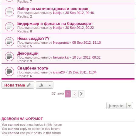
Replies:
7
Избор на матично,црква и ресторан
Последно мислење by
Nadja
«
30 Sep 2012, 20:46
Replies:
2
Бидермаер и фрлање на бидермаерот
Последно мислење by
Nadja
«
30 Sep 2012, 20:22
Replies:
8
Нема свадба???
Последно мислење by
Nespretna
«
08 Sep 2012, 15:10
Replies:
5
Декорации
Последно мислење by
belomorka
«
10 Jun 2012, 09:32
Replies:
9
Свадбена торта
Последно мислење by
ivana28
«
15 Dec 2011, 11:34
Replies:
6
Нова тема
1
2
Next
37 теми
Jump to
ДОЗВОЛИ НА ФОРУМОТ
You
cannot
post new topics in this forum
You
cannot
reply to topics in this forum
You
cannot
edit your posts in this forum