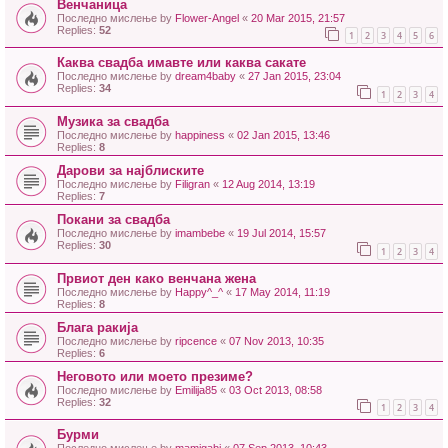
Венчаница
Последно мислење by
Flower-Angel
«
20 Mar 2015, 21:57
Replies:
52
1
2
3
4
5
6
Каква свадба имавте или каква сакате
Последно мислење by
dream4baby
«
27 Jan 2015, 23:04
Replies:
34
1
2
3
4
Музика за свадба
Последно мислење by
happiness
«
02 Jan 2015, 13:46
Replies:
8
Дарови за најблиските
Последно мислење by
Filigran
«
12 Aug 2014, 13:19
Replies:
7
Покани за свадба
Последно мислење by
imambebe
«
19 Jul 2014, 15:57
Replies:
30
1
2
3
4
Првиот ден како венчана жена
Последно мислење by
Happy^_^
«
17 May 2014, 11:19
Replies:
8
Блага ракија
Последно мислење by
ripcence
«
07 Nov 2013, 10:35
Replies:
6
Неговото или моето презиме?
Последно мислење by
Emilija85
«
03 Oct 2013, 08:58
Replies:
32
1
2
3
4
Бурми