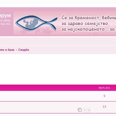
орум
а, деца,
ство итн.
тво и брак
Свадба
REPLIES
9
13
1
2