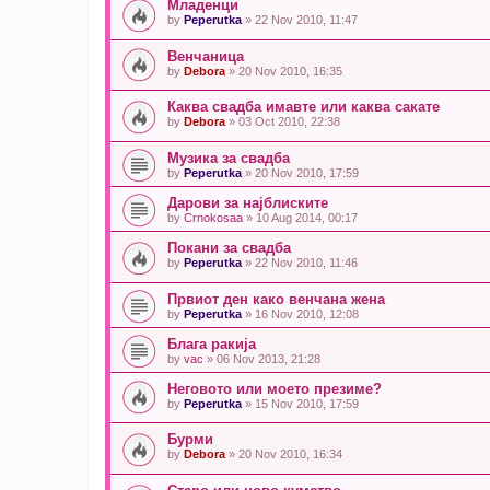
Младенци
by
Peperutka
» 22 Nov 2010, 11:47
Венчаница
by
Debora
» 20 Nov 2010, 16:35
Каква свадба имавте или каква сакате
by
Debora
» 03 Oct 2010, 22:38
Музика за свадба
by
Peperutka
» 20 Nov 2010, 17:59
Дарови за најблиските
by
Crnokosaa
» 10 Aug 2014, 00:17
Покани за свадба
by
Peperutka
» 22 Nov 2010, 11:46
Првиот ден како венчана жена
by
Peperutka
» 16 Nov 2010, 12:08
Блага ракија
by
vac
» 06 Nov 2013, 21:28
Неговото или моето презиме?
by
Peperutka
» 15 Nov 2010, 17:59
Бурми
by
Debora
» 20 Nov 2010, 16:34