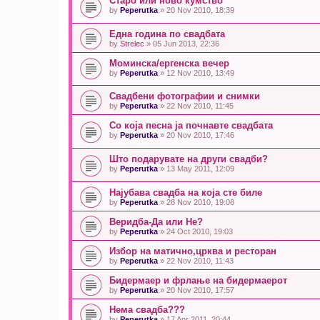
Старо или ново кумство
by
Peperutka
» 20 Nov 2010, 18:39
Една година по свадбата
by
Strelec
» 05 Jun 2013, 22:36
Моминска/ергенска вечер
by
Peperutka
» 12 Nov 2010, 13:49
Свадбени фотографии и снимки
by
Peperutka
» 22 Nov 2010, 11:45
Со која песна ја почнавте свадбата
by
Peperutka
» 20 Nov 2010, 17:46
Што подарувате на други свадби?
by
Peperutka
» 13 May 2011, 12:09
Најубава свадба на која сте биле
by
Peperutka
» 28 Nov 2010, 19:08
Веридба-Да или Не?
by
Peperutka
» 24 Oct 2010, 19:03
Избор на матично,црква и ресторан
by
Peperutka
» 22 Nov 2010, 11:43
Бидермаер и фрлање на бидермаерот
by
Peperutka
» 20 Nov 2010, 17:57
Нема свадба???
by
Peperutka
» 17 Apr 2011, 20:44