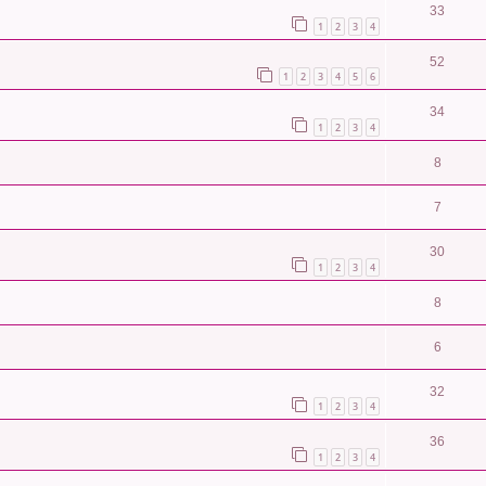
33
1
2
3
4
52
1
2
3
4
5
6
34
1
2
3
4
8
7
30
1
2
3
4
8
6
32
1
2
3
4
36
1
2
3
4