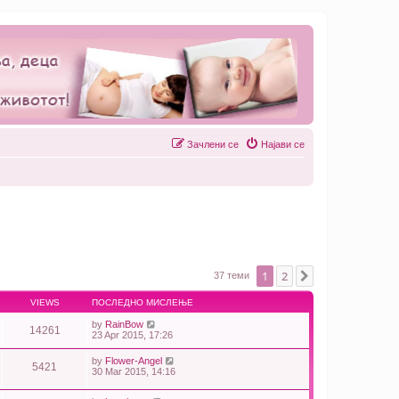
Зачлени се
Најави се
1
2
Next
37 теми
VIEWS
ПОСЛЕДНО МИСЛЕЊЕ
by
RainBow
14261
23 Apr 2015, 17:26
by
Flower-Angel
5421
30 Mar 2015, 14:16