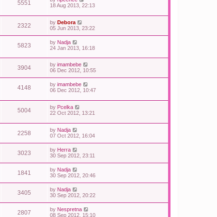
5551
18 Aug 2013, 22:13
by
Debora
2322
05 Jun 2013, 23:22
by
Nadja
5823
24 Jan 2013, 16:18
by
imambebe
3904
06 Dec 2012, 10:55
by
imambebe
4148
06 Dec 2012, 10:47
by
Pcelka
5004
22 Oct 2012, 13:21
by
Nadja
2258
07 Oct 2012, 16:04
by
Herra
3023
30 Sep 2012, 23:11
by
Nadja
1841
30 Sep 2012, 20:46
by
Nadja
3405
30 Sep 2012, 20:22
by
Nespretna
2807
08 Sep 2012, 15:10