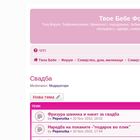
Твое Бебе Ф
Твој Форум: Забременување, бременост, породување, бебињ
неплодност, здравје, семеј
ЧПП
Твое Бебе
Форум
Семејство, дом, миленици
Семејс
Свадба
Moderator:
Модератори
Нова тема
ТЕМИ
Фризура шминка и накит за свадба
by
Peperutka
» 20 Nov 2010, 18:02
Наредба на поканите -"подарок во плик"
by
Peperutka
» 20 Nov 2010, 17:44