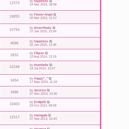
by
happiness
11573
23 Mar 2015, 08:06
by
Flower-Angel
19055
20 Mar 2015, 21:57
by
dream4baby
10793
27 Jan 2015, 23:04
by
happiness
4096
02 Jan 2015, 13:46
by
Filigran
2832
12 Aug 2014, 13:19
by
imambebe
10248
19 Jul 2014, 15:57
by
Happy^_^
3454
17 May 2014, 11:19
by
ripcence
3496
07 Nov 2013, 10:35
by
Emilija85
10403
03 Oct 2013, 08:58
by
mamigabi
12517
07 Sep 2013, 10:43
by
ripcence