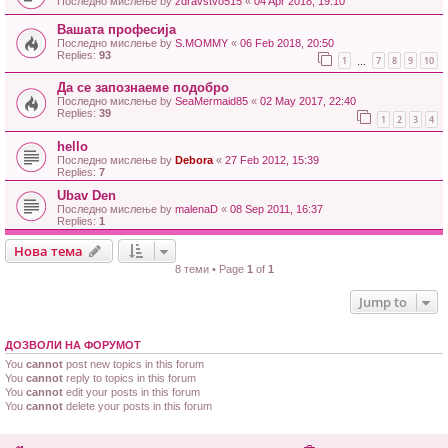
Последно мислење by
zdravstvo515
«
04 Apr 2018, 19:10
Вашата професија
Последно мислење by
S.MOMMY
«
06 Feb 2018, 20:50
Replies:
93
1
7
8
9
10
…
Да се запознаеме подобро
Последно мислење by
SeaMermaid85
«
02 May 2017, 22:40
Replies:
39
1
2
3
4
hello
Последно мислење by
Debora
«
27 Feb 2012, 15:39
Replies:
7
Ubav Den
Последно мислење by
malenaD
«
08 Sep 2011, 16:37
Replies:
1
Нова тема
8 теми • Page
1
of
1
Jump to
ДОЗВОЛИ НА ФОРУМОТ
You
cannot
post new topics in this forum
You
cannot
reply to topics in this forum
You
cannot
edit your posts in this forum
You
cannot
delete your posts in this forum