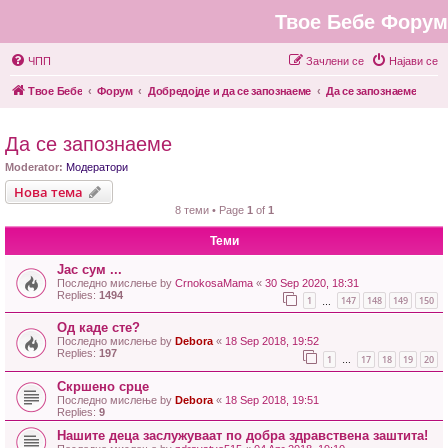
Твое Бебе Форум
ЧПП
Зачлени се
Најави се
Твое Бебе
Форум
Добредојде и да се запознаеме
Да се запознаеме
Да се запознаеме
Moderator:
Модератори
Нова тема
8 теми • Page
1
of
1
Теми
Јас сум ...
Последно мислење by
CrnokosaMama
«
30 Sep 2020, 18:31
Replies:
1494
1
147
148
149
150
…
Од каде сте?
Последно мислење by
Debora
«
18 Sep 2018, 19:52
Replies:
197
1
17
18
19
20
…
Скршено срце
Последно мислење by
Debora
«
18 Sep 2018, 19:51
Replies:
9
Нашите деца заслужуваат по добра здравствена заштита!